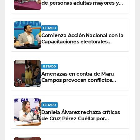
de personas adultas mayores y
con discapacidad antes de
elecciones del 2027.
ESTADO
Comienza Acción Nacional con la
Capacitaciones electorales
rumbo a 2027.
ESTADO
Amenazas en contra de Maru
Campos provocan conflictos
entre las bancadas del PAN y de
MORENA.
ESTADO
Daniela Álvarez rechaza críticas
de Cruz Pérez Cuéllar por
contrato de barredoras