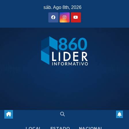
Saltar
sáb. Ago 8th, 2026
al
contenido
LOCAL
ESTADO
NACIONAL