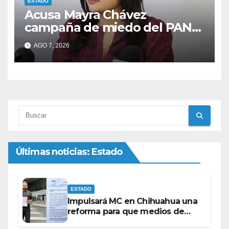
ESTADO
Acusa Mayra Chávez
campaña de miedo del PAN
con espectaculares contra
AGO 7, 2026
Morena
Últimas noticias: Estado
ESTADO
Impulsará MC en Chihuahua una
reforma para que medios de
comunicación no se sometan a