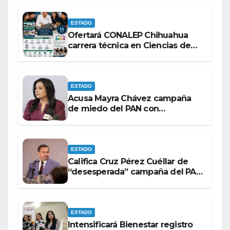
lineamientos de la Ley Censura.
ESTADO
Ofertará CONALEP Chihuahua
carrera técnica en Ciencias de
Datos e Inteligencia Artificial.
ESTADO
Acusa Mayra Chávez campaña
de miedo del PAN con
espectaculares contra Morena
ESTADO
Califica Cruz Pérez Cuéllar de
“desesperada” campaña del PAN
contra Morena
ESTADO
Intensificará Bienestar registro