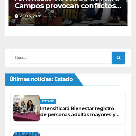
Campos provocan conflictos
entre las bancadas del PAN y
AGO 6, 2026
de MORENA.
Últimas noticias: Estado
ESTADO
Intensificará Bienestar registro
de personas adultas mayores y
con discapacidad antes de
elecciones del 2027.