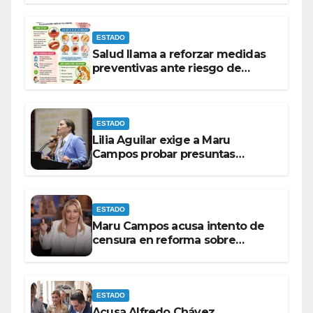
ESTADO
Salud llama a reforzar medidas
preventivas ante riesgo de
Gusano Barrenador
ESTADO
Lilia Aguilar exige a Maru
Campos probar presuntas
amenazas o dejar de
victimizarse
ESTADO
Maru Campos acusa intento de
censura en reforma sobre
derechos de las audiencias
ESTADO
Acusa Alfredo Chávez