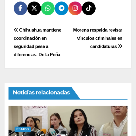
Navegación
Chihuahua mantiene
Morena respalda revisar
coordinación en
vínculos criminales en
de
seguridad pese a
candidaturas
entradas
diferencias: De la Peña
Noticias relacionadas
ESTADO