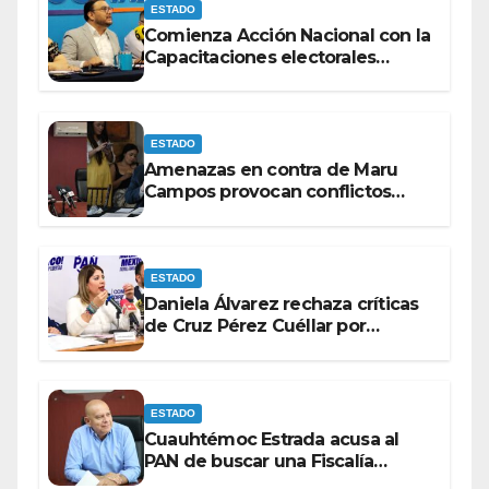
ESTADO
Comienza Acción Nacional con la
Capacitaciones electorales
rumbo a 2027.
ESTADO
Amenazas en contra de Maru
Campos provocan conflictos
entre las bancadas del PAN y de
MORENA.
ESTADO
Daniela Álvarez rechaza críticas
de Cruz Pérez Cuéllar por
contrato de barredoras
ESTADO
Cuauhtémoc Estrada acusa al
PAN de buscar una Fiscalía
autónoma para “cubrir espaldas”