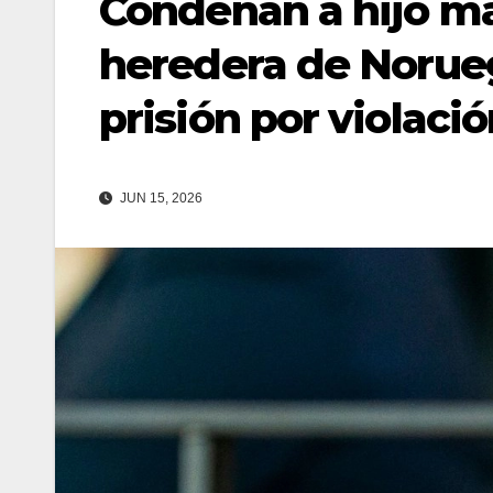
Condenan a hijo ma
heredera de Norueg
prisión por violaci
JUN 15, 2026