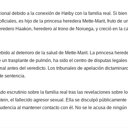
onal debido a la conexión de Høiby con la familia real. Si bien
ficiales, es hijo de la princesa heredera Mette-Marit, fruto de u
heredero Haakon, heredero al trono de Noruega, y creció en la c
debido al deterioro de la salud de Mette-Marit. La princesa hered
SEGURIDAD
S
En aumento la
A
 un trasplante de pulmón, ha sido el centro de disputas legales
ional antes del veredicto. Los tribunales de apelación dictaminar
detención de
M
e sentencia.
personas
AGOSTO 5, 2026
o escrutinio sobre la familia real tras las revelaciones sobre l
distribuyendo
ein, el fallecido agresor sexual. Ella se disculpó públicamente
droga en la
udencia al mantener contacto con él. No se le acusa de ningún
localidad:
Muñoz