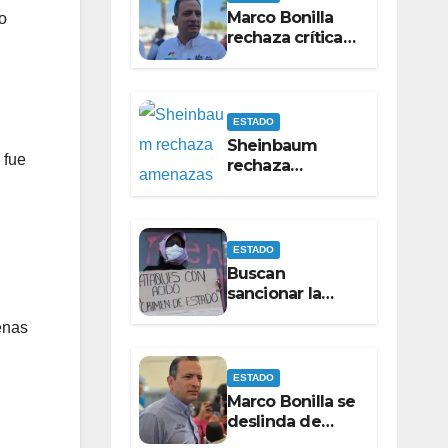
Marco Bonilla
o
rechaza críticas
de Pérez Cuéllar
por contrato de
barredoras
ESTADO
Sheinbaum
 fue
rechaza
amenazas
contra Maru
Campos
ESTADO
Buscan
sancionar la
violencia ácida
enas
como delito
específico
ESTADO
Marco Bonilla se
deslinda de
apoyos en la