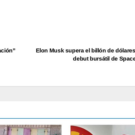
Morales.
v
d
s
l
zación”
Elon Musk supera el billón de dólares
debut bursátil de Spa