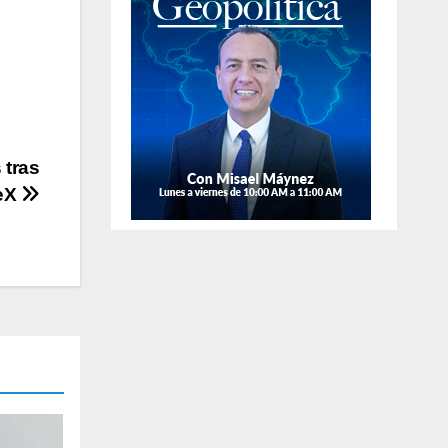
igente en
un arma en la
istintos
colonia
ectores de la
Anáhuac.
ocalidad.
 tras
ceX