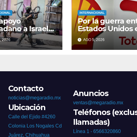
CIONAL
INTERNACIONAL
 apoyo
Por la guerra en
adano a Israel
Estados Unidos 
U por genocidio
Irán, 8 petrolera
, 2026
AGO 5, 2026
aza
ganan 700 mil
dólares cada
minuto
Contacto
Anuncios
noticias@megaradio.mx
ventas@megaradio.mx
Ubicación
Teléfonos (exclu
Calle del Ejido #4260
llamadas)
Colonia Los Nogales Cd
Línea 1 - 6566320860
Juárez, Chihuahua