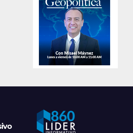
de
apreh
sivo