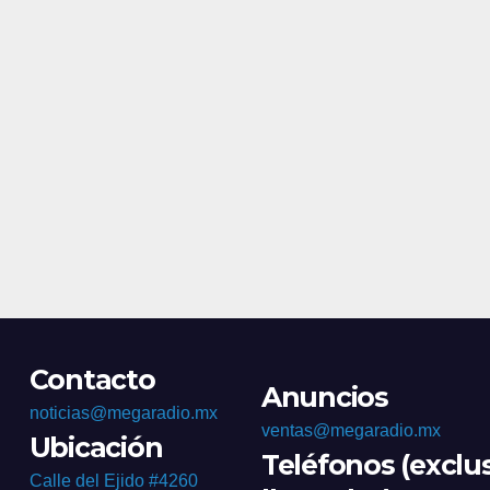
Contacto
Anuncios
noticias@megaradio.mx
ventas@megaradio.mx
Ubicación
Teléfonos (exclu
Calle del Ejido #4260