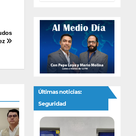
reforma sobre
derechos de las
audiencias
eudos
rez
Últimas noticias:
Seguridad