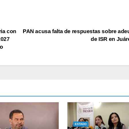
ria con
PAN acusa falta de respuestas sobre ad
2027
de ISR en Juá
do
ESTADO