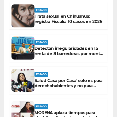
ESTADO
Trata sexual en Chihuahua:
registra Fiscalía 10 casos en 2026
ESTADO
Detectan irregularidades en la
renta de 8 barredoras por monto
superior a los 100 millones de
pesos: Ramón Galindo.
ESTADO
Salud Casa por Casa’ solo es para
derechohabientes y no para
personas que piden ‘ayudas’ en
la vía pública: Mayra Chávez.
ESTADO
MORENA aplaza tiempos para