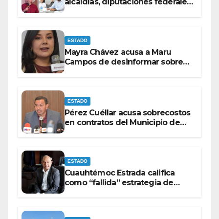
alcaldías, diputaciones federales
y candidatos a gubernaturas
para septiembre.
ESTADO
Mayra Chávez acusa a Maru
Campos de desinformar sobre
acciones del Gobierno Federal
ESTADO
Pérez Cuéllar acusa sobrecostos
en contratos del Municipio de
Chihuahua
ESTADO
Cuauhtémoc Estrada califica
como “fallida” estrategia de
Maru Campos para victimizarse