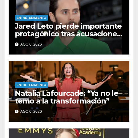
ENTRETENIMIENTO
Jared Leto pierde importante
protagónico tras acusaciones
de abuso: los detalles
AGO 6, 2026
ENTRETENIMIENTO
Natalia Lafourcade: “Ya no le
temo a la transformación”
AGO 6, 2026