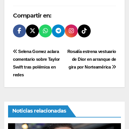
Compartir en:
Navegación
Selena Gomez aclara
Rosalía estrena vestuario
comentario sobre Taylor
de Dior en arranque de
de
Swift tras polémica en
gira por Norteamérica
entradas
redes
Noticias relacionadas