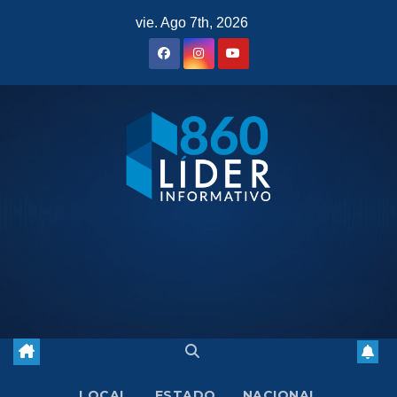
Saltar
vie. Ago 7th, 2026
al
contenido
LOCAL
ESTADO
NACIONAL