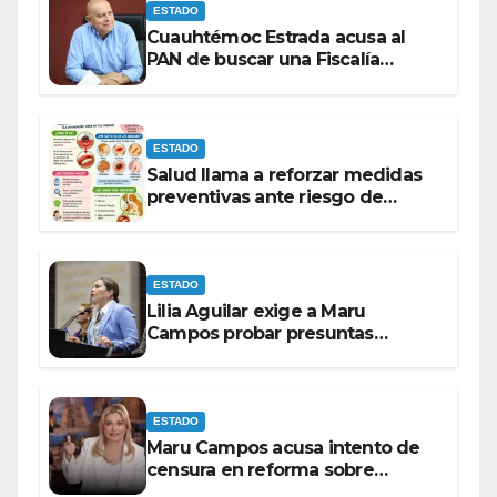
ESTADO
Cuauhtémoc Estrada acusa al
PAN de buscar una Fiscalía
autónoma para “cubrir espaldas”
ESTADO
Salud llama a reforzar medidas
preventivas ante riesgo de
Gusano Barrenador
ESTADO
Lilia Aguilar exige a Maru
Campos probar presuntas
amenazas o dejar de
victimizarse
ESTADO
Maru Campos acusa intento de
censura en reforma sobre
derechos de las audiencias