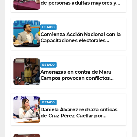
de personas adultas mayores y
con discapacidad antes de
elecciones del 2027.
ESTADO
Comienza Acción Nacional con la
Capacitaciones electorales
rumbo a 2027.
ESTADO
Amenazas en contra de Maru
Campos provocan conflictos
entre las bancadas del PAN y de
MORENA.
ESTADO
Daniela Álvarez rechaza críticas
de Cruz Pérez Cuéllar por
contrato de barredoras