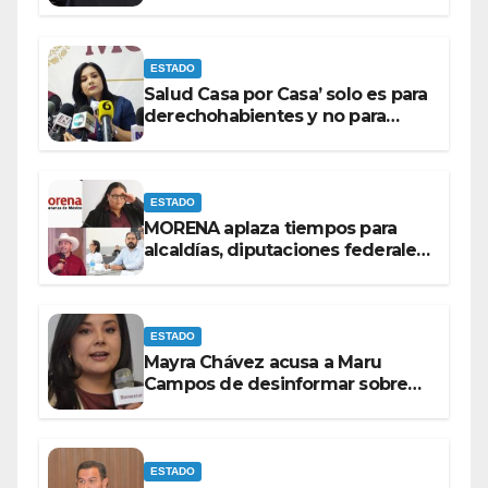
superior a los 100 millones de
pesos: Ramón Galindo.
ESTADO
Salud Casa por Casa’ solo es para
derechohabientes y no para
personas que piden ‘ayudas’ en
la vía pública: Mayra Chávez.
ESTADO
MORENA aplaza tiempos para
alcaldías, diputaciones federales
y candidatos a gubernaturas
para septiembre.
ESTADO
Mayra Chávez acusa a Maru
Campos de desinformar sobre
acciones del Gobierno Federal
ESTADO