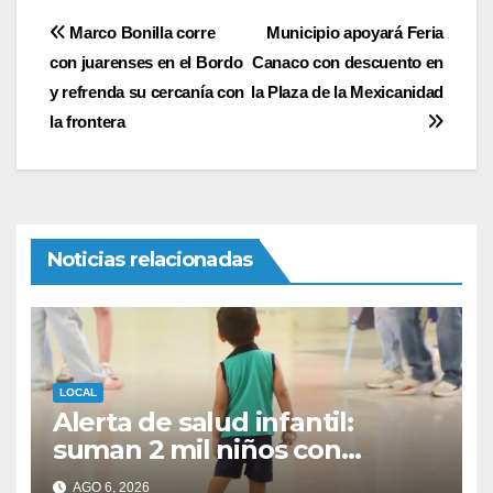
Navegación
Marco Bonilla corre
Municipio apoyará Feria
con juarenses en el Bordo
Canaco con descuento en
de
y refrenda su cercanía con
la Plaza de la Mexicanidad
entradas
la frontera
Noticias relacionadas
LOCAL
Alerta de salud infantil:
suman 2 mil niños con
sobrepeso en Juárez
AGO 6, 2026