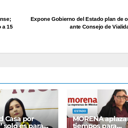
nse;
Expone Gobierno del Estado plan de 
 a 15
ante Consejo de Viali
ESTADO
d Casa por
MORENA aplaza
’ solo es para
tiempos para