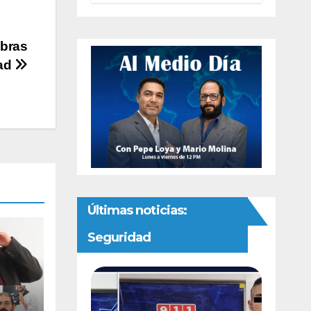
interna del PAN
obras
dad
Últimas noticias:
Seguridad