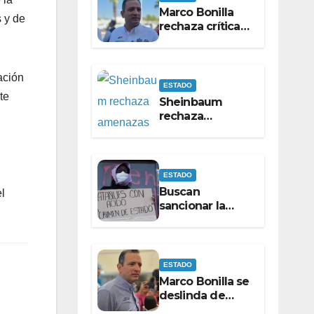
Marco Bonilla
 y de
rechaza críticas
de Pérez Cuéllar
por contrato de
barredoras
ación
ESTADO
te
Sheinbaum
rechaza
amenazas
contra Maru
Campos
ESTADO
Buscan
l
sancionar la
violencia ácida
como delito
específico
ESTADO
Marco Bonilla se
deslinda de
apoyos en la