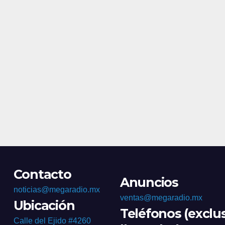
Morale
Contacto
Anuncios
noticias@megaradio.mx
ventas@megaradio.mx
Ubicación
Teléfonos (exclu
Calle del Ejido #4260