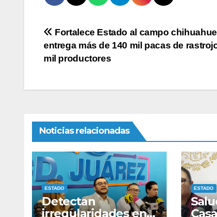
Navegación
Fortalece Estado al campo chihuahue
entrega más de 140 mil pacas de rastrojo
de
mil productores
entradas
Noticias relacionadas
ESTADO
ESTADO
Detectan
Salu
irregularidades en
Casa