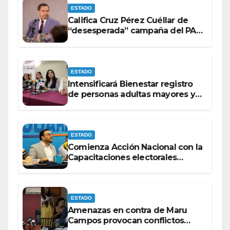
ESTADO
Califica Cruz Pérez Cuéllar de
“desesperada” campaña del PAN
contra Morena
ESTADO
Intensificará Bienestar registro
de personas adultas mayores y
con discapacidad antes de
elecciones del 2027.
ESTADO
Comienza Acción Nacional con la
Capacitaciones electorales
rumbo a 2027.
ESTADO
Amenazas en contra de Maru
Campos provocan conflictos