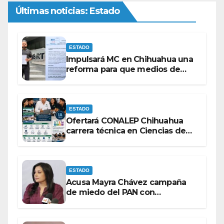
Últimas noticias: Estado
ESTADO
Impulsará MC en Chihuahua una
reforma para que medios de
comunicación no se sometan a
lineamientos de la Ley Censura.
ESTADO
Ofertará CONALEP Chihuahua
carrera técnica en Ciencias de
Datos e Inteligencia Artificial.
ESTADO
Acusa Mayra Chávez campaña
de miedo del PAN con
espectaculares contra Morena