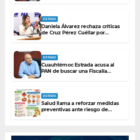
entre las bancadas del PAN y de
MORENA.
ESTADO
Daniela Álvarez rechaza críticas
de Cruz Pérez Cuéllar por
contrato de barredoras
ESTADO
Cuauhtémoc Estrada acusa al
PAN de buscar una Fiscalía
autónoma para “cubrir espaldas”
ESTADO
Salud llama a reforzar medidas
preventivas ante riesgo de
Gusano Barrenador