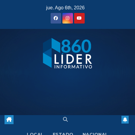
Saltar
jue. Ago 6th, 2026
al
contenido
LOCAL
ESTADO
NACIONAL