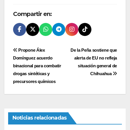
Compartir en:
Navegación
Propone Álex
De la Peña sostiene que
Domínguez acuerdo
alerta de EU no refleja
de
binacional para combatir
situación general de
entradas
drogas sintéticas y
Chihuahua
precursores químicos
Noticias relacionadas