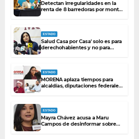
Detectan irregularidades en la
renta de 8 barredoras por monto
superior a los 100 millones de
pesos: Ramón Galindo.
ESTADO
Salud Casa por Casa’ solo es para
derechohabientes y no para
personas que piden ‘ayudas’ en
la vía pública: Mayra Chávez.
ESTADO
MORENA aplaza tiempos para
alcaldías, diputaciones federales
y candidatos a gubernaturas
para septiembre.
ESTADO
Mayra Chávez acusa a Maru
Campos de desinformar sobre
acciones del Gobierno Federal