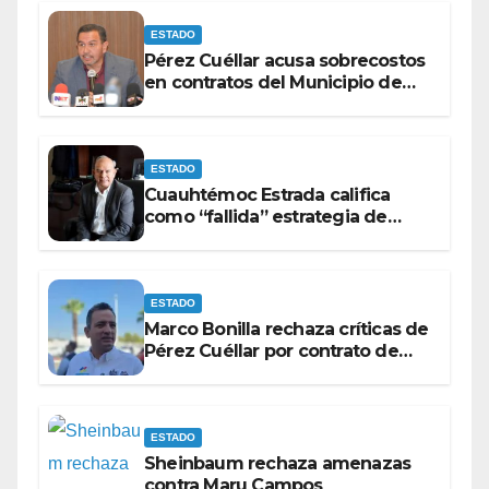
ESTADO
Pérez Cuéllar acusa sobrecostos
en contratos del Municipio de
Chihuahua
ESTADO
Cuauhtémoc Estrada califica
como “fallida” estrategia de
Maru Campos para victimizarse
ESTADO
Marco Bonilla rechaza críticas de
Pérez Cuéllar por contrato de
barredoras
ESTADO
Sheinbaum rechaza amenazas
contra Maru Campos