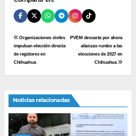
Navegación
Organizaciones civiles
PVEM descarta por ahora
impulsan elección directa
alianzas rumbo a las
de
de regidores en
elecciones de 2027 en
entradas
Chihuahua
Chihuahua
Noticias relacionadas