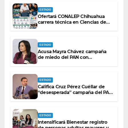
ESTADO
Ofertará CONALEP Chihuahua
carrera técnica en Ciencias de
Datos e Inteligencia Artificial.
ESTADO
Acusa Mayra Chávez campaña
de miedo del PAN con
espectaculares contra Morena
ESTADO
Califica Cruz Pérez Cuéllar de
“desesperada” campaña del PAN
contra Morena
ESTADO
Intensificará Bienestar registro
de personas adultas mayores y