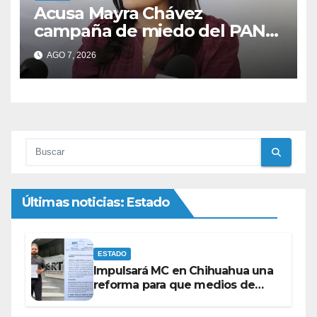
Acusa Mayra Chávez
campaña de miedo del PAN
con espectaculares contra
AGO 7, 2026
Morena
Últimas noticias: Estado
ESTADO
Impulsará MC en Chihuahua una
reforma para que medios de
comunicación no se sometan a
lineamientos de la Ley Censura.