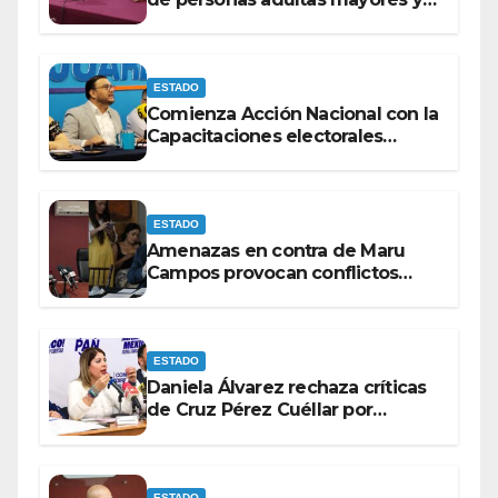
con discapacidad antes de
elecciones del 2027.
ESTADO
Comienza Acción Nacional con la
Capacitaciones electorales
rumbo a 2027.
ESTADO
Amenazas en contra de Maru
Campos provocan conflictos
entre las bancadas del PAN y de
MORENA.
ESTADO
Daniela Álvarez rechaza críticas
de Cruz Pérez Cuéllar por
contrato de barredoras
ESTADO