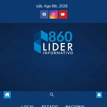
Saltar
sáb. Ago 8th, 2026
al
contenido
LOCAL
ESTADO
NACIONAL