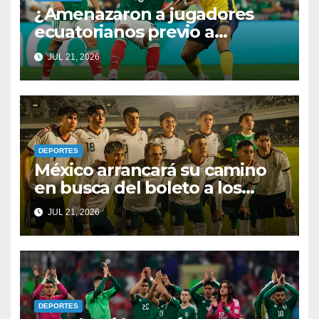
¿Amenazaron a jugadores
ecuatorianos previo a
enfrentar a México? Por fin
JUL 21, 2026
rompen el silencio
DEPORTES
México arrancará su camino
en busca del boleto a los
Juegos Olímpicos y al
JUL 21, 2026
Mundial Sub-20
DEPORTES