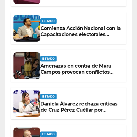
con discapacidad antes de
elecciones del 2027.
ESTADO
Comienza Acción Nacional con la
Capacitaciones electorales
rumbo a 2027.
ESTADO
Amenazas en contra de Maru
Campos provocan conflictos
entre las bancadas del PAN y de
MORENA.
ESTADO
Daniela Álvarez rechaza críticas
de Cruz Pérez Cuéllar por
contrato de barredoras
ESTADO