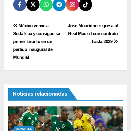
Navegación
México vence a
José Mourinho regresa al
Sudáfrica y consigue su
Real Madrid con contrato
de
primer triunfo en un
hasta 2029
entradas
partido inaugural de
Mundial
Noticias relacionadas
DEPORTES