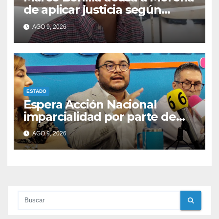
de aplicar justicia según
conveniencia política
AGO 9, 2026
ESTADO
Espera Acción Nacional
imparcialidad por parte de
consejeros del IEE e INE
AGO 9, 2026
dentro del proceso electoral.