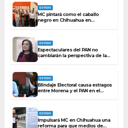
ESTADO
MC pintará como el caballo
negro en Chihuahua en
elecciones del 27 bajo la
coordinación de ‘El Caballo’’’
Lozoya.
ESTADO
Espectaculares del PAN no
cambiarán la perspectiva de la
población para Morena: Mayra
Chávez.
ESTADO
Blindaje Electoral causa estragos
entre Morena y el PAN en el
Congreso de Chihuahua.
ESTADO
Impulsará MC en Chihuahua una
reforma para que medios de