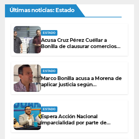
Últimas noticias: Estado
ESTADO
Acusa Cruz Pérez Cuéllar a
Bonilla de clausurar comercios
por su visita
ESTADO
Marco Bonilla acusa a Morena de
aplicar justicia según
conveniencia política
ESTADO
Espera Acción Nacional
imparcialidad por parte de
consejeros del IEE e INE dentro
del proceso electoral.