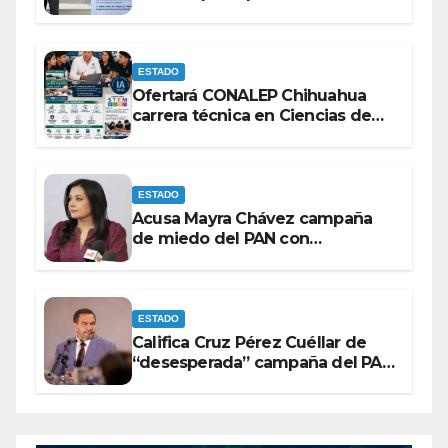
comunicación no se sometan a
lineamientos de la Ley Censura.
ESTADO
Ofertará CONALEP Chihuahua
carrera técnica en Ciencias de
Datos e Inteligencia Artificial.
ESTADO
Acusa Mayra Chávez campaña
de miedo del PAN con
espectaculares contra Morena
ESTADO
Califica Cruz Pérez Cuéllar de
“desesperada” campaña del PAN
contra Morena