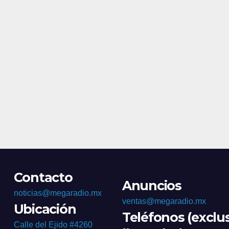
Morales
Contacto
Anuncios
noticias@megaradio.mx
ventas@megaradio.mx
Ubicación
Teléfonos (exclu
Calle del Ejido #4260