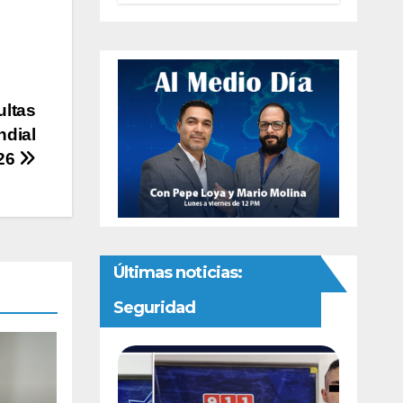
autonomía
constitucional a
la Fiscalía de
Chihuahua
ultas
ndial
26
Últimas noticias:
Seguridad