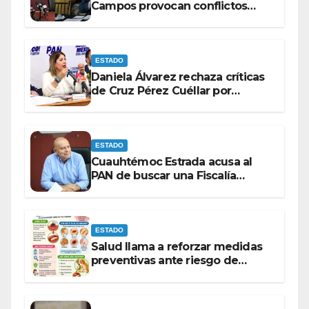
Campos provocan conflictos
entre las bancadas del PAN y de
MORENA.
ESTADO
Daniela Álvarez rechaza críticas
de Cruz Pérez Cuéllar por
contrato de barredoras
ESTADO
Cuauhtémoc Estrada acusa al
PAN de buscar una Fiscalía
autónoma para “cubrir espaldas”
ESTADO
Salud llama a reforzar medidas
preventivas ante riesgo de
Gusano Barrenador