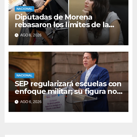
NACIONAL
Diputadas de Morena
rebasaron los límites de la
libertad de expresión: CNDH
AGO 6, 2026
NACIONAL
SEP regularizará escuelas con
enfoque militar; su figura no
existe en la legislación
AGO 6, 2026
educativa