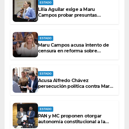
ESTADO
Lilia Aguilar exige a Maru
Campos probar presuntas
amenazas o dejar de
victimizarse
ESTADO
Maru Campos acusa intento de
censura en reforma sobre
derechos de las audiencias
ESTADO
Acusa Alfredo Chávez
persecución política contra Maru
Campos
ESTADO
PAN y MC proponen otorgar
autonomía constitucional a la
Fiscalía de Chihuahua