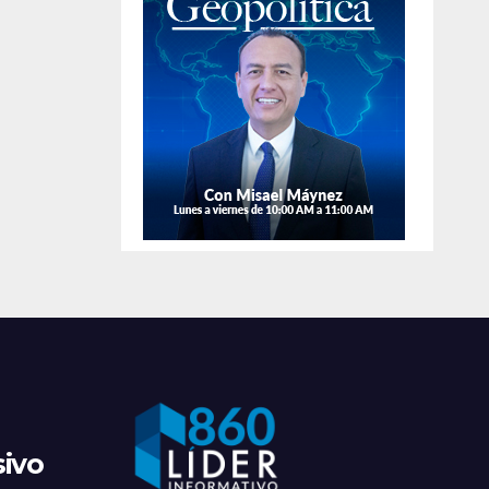
Seguridad
afirman que
hay más
animales
exóticos
sivo