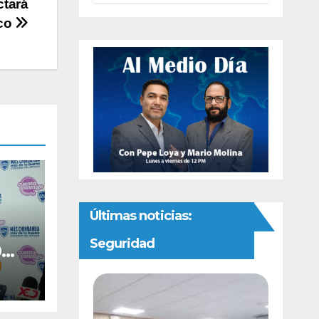
ctará
preventivas ante
ico
riesgo de
Gusano
Barrenador
Últimas noticias:
Seguridad
0