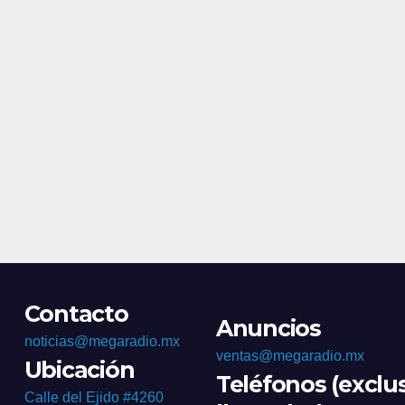
homicidios
Contacto
Anuncios
noticias@megaradio.mx
ventas@megaradio.mx
Ubicación
Teléfonos (exclu
Calle del Ejido #4260