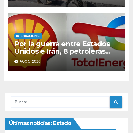
INTERNACIONAL
Por la guerra entre Estados
Unidos e Irán, 8 petroleras
ganan 700 mil dólares cada
AGO 5, 2026
minuto
Últimas noticias: Estado