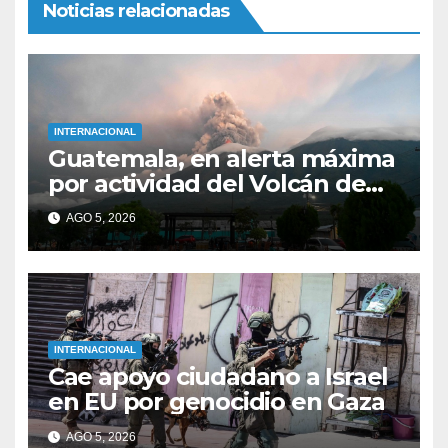
Noticias relacionadas
INTERNACIONAL
Guatemala, en alerta máxima
por actividad del Volcán de
Fuego; prevén que ceniza
AGO 5, 2026
llegue a municipios de
Chiapas
INTERNACIONAL
Cae apoyo ciudadano a Israel
en EU por genocidio en Gaza
AGO 5, 2026