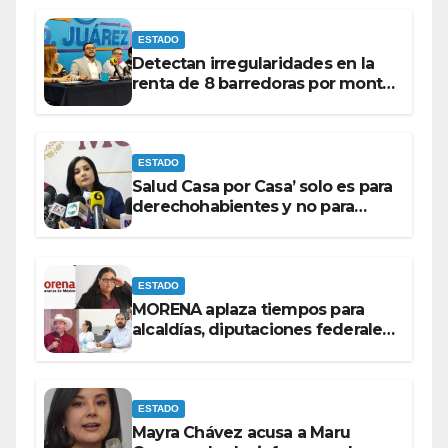
ESTADO
Detectan irregularidades en la
renta de 8 barredoras por monto
superior a los 100 millones de
pesos: Ramón Galindo.
ESTADO
Salud Casa por Casa’ solo es para
derechohabientes y no para
personas que piden ‘ayudas’ en
la vía pública: Mayra Chávez.
ESTADO
MORENA aplaza tiempos para
alcaldías, diputaciones federales
y candidatos a gubernaturas
para septiembre.
ESTADO
Mayra Chávez acusa a Maru