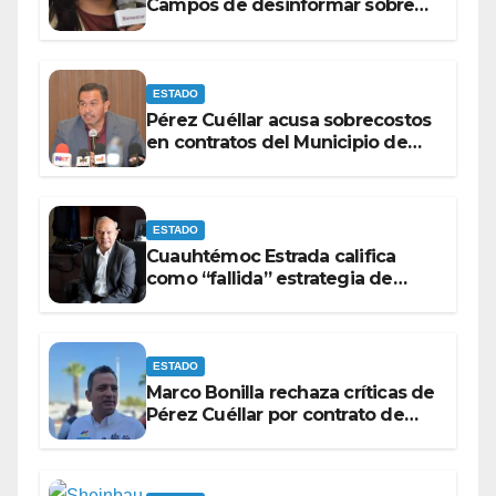
Campos de desinformar sobre
acciones del Gobierno Federal
ESTADO
Pérez Cuéllar acusa sobrecostos
en contratos del Municipio de
Chihuahua
ESTADO
Cuauhtémoc Estrada califica
como “fallida” estrategia de
Maru Campos para victimizarse
ESTADO
Marco Bonilla rechaza críticas de
Pérez Cuéllar por contrato de
barredoras