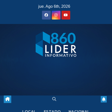
Saltar
jue. Ago 6th, 2026
al
contenido
LOCAL
ESTADO
NACIONAL