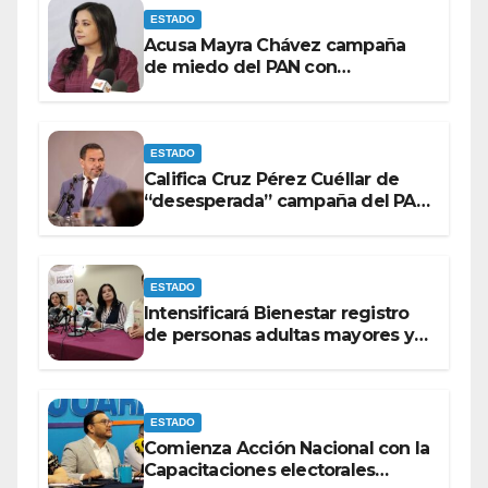
ESTADO
Acusa Mayra Chávez campaña
de miedo del PAN con
espectaculares contra Morena
ESTADO
Califica Cruz Pérez Cuéllar de
“desesperada” campaña del PAN
contra Morena
ESTADO
Intensificará Bienestar registro
de personas adultas mayores y
con discapacidad antes de
elecciones del 2027.
ESTADO
Comienza Acción Nacional con la
Capacitaciones electorales