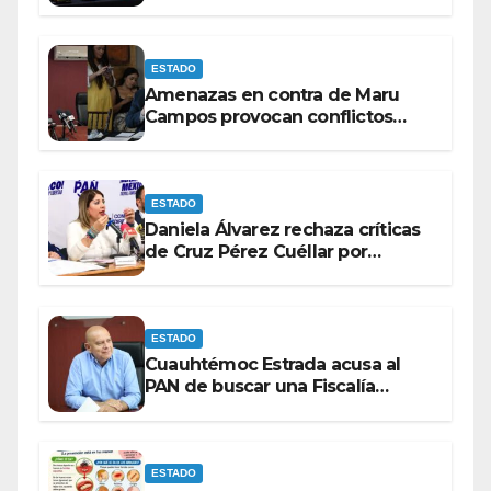
rumbo a 2027.
ESTADO
Amenazas en contra de Maru
Campos provocan conflictos
entre las bancadas del PAN y de
MORENA.
ESTADO
Daniela Álvarez rechaza críticas
de Cruz Pérez Cuéllar por
contrato de barredoras
ESTADO
Cuauhtémoc Estrada acusa al
PAN de buscar una Fiscalía
autónoma para “cubrir espaldas”
ESTADO