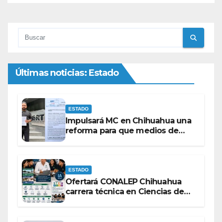
Últimas noticias: Estado
ESTADO
Impulsará MC en Chihuahua una
reforma para que medios de
comunicación no se sometan a
lineamientos de la Ley Censura.
ESTADO
Ofertará CONALEP Chihuahua
carrera técnica en Ciencias de
Datos e Inteligencia Artificial.