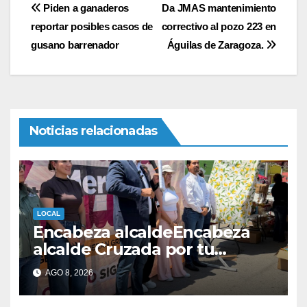
Navegación
Piden a ganaderos
Da JMAS mantenimiento
reportar posibles casos de
correctivo al pozo 223 en
de
gusano barrenador
Águilas de Zaragoza.
entradas
Noticias relacionadas
LOCAL
Encabeza alcaldeEncabeza
alcalde Cruzada por tu
mercado en el Parque
AGO 8, 2026
Hidalgo