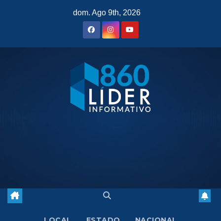
Saltar
dom. Ago 9th, 2026
al
contenido
LOCAL
ESTADO
NACIONAL