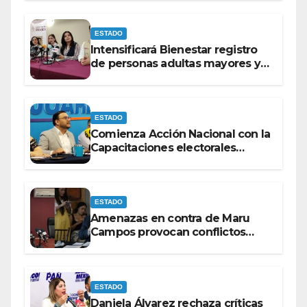
ESTADO
Intensificará Bienestar registro
de personas adultas mayores y
con discapacidad antes de
elecciones del 2027.
ESTADO
Comienza Acción Nacional con la
Capacitaciones electorales
rumbo a 2027.
ESTADO
Amenazas en contra de Maru
Campos provocan conflictos
entre las bancadas del PAN y de
MORENA.
ESTADO
Daniela Álvarez rechaza críticas