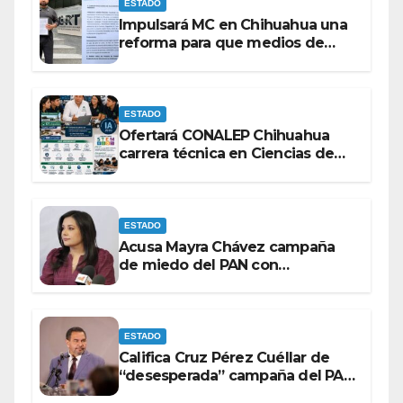
ESTADO
Impulsará MC en Chihuahua una
reforma para que medios de
comunicación no se sometan a
lineamientos de la Ley Censura.
ESTADO
Ofertará CONALEP Chihuahua
carrera técnica en Ciencias de
Datos e Inteligencia Artificial.
ESTADO
Acusa Mayra Chávez campaña
de miedo del PAN con
espectaculares contra Morena
ESTADO
Califica Cruz Pérez Cuéllar de
“desesperada” campaña del PAN
contra Morena