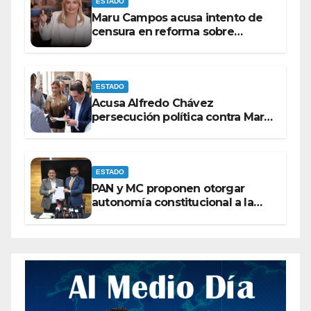
ESTADO
Maru Campos acusa intento de
censura en reforma sobre
derechos de las audiencias
ESTADO
Acusa Alfredo Chávez
persecución política contra Maru
Campos
ESTADO
PAN y MC proponen otorgar
autonomía constitucional a la
Fiscalía de Chihuahua