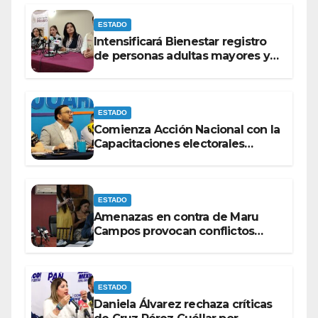
ESTADO
Intensificará Bienestar registro
de personas adultas mayores y
con discapacidad antes de
elecciones del 2027.
ESTADO
Comienza Acción Nacional con la
Capacitaciones electorales
rumbo a 2027.
ESTADO
Amenazas en contra de Maru
Campos provocan conflictos
entre las bancadas del PAN y de
MORENA.
ESTADO
Daniela Álvarez rechaza críticas