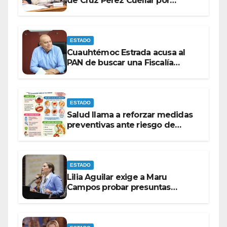
de Cruz Pérez Cuéllar por
contrato de barredoras
ESTADO
Cuauhtémoc Estrada acusa al
PAN de buscar una Fiscalía
autónoma para “cubrir espaldas”
ESTADO
Salud llama a reforzar medidas
preventivas ante riesgo de
Gusano Barrenador
ESTADO
Lilia Aguilar exige a Maru
Campos probar presuntas
amenazas o dejar de
victimizarse