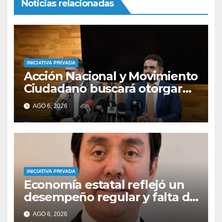
Noticias relacionadas
INICIATIVA PRIVADA
Acción Nacional y Movimiento
Ciudadano buscará otorgar
autonomía a la FGE
AGO 6, 2026
INICIATIVA PRIVADA
Economía estatal reflejó un
desempeño regular y falta de
empleo en primer semestre
AGO 6, 2026
del 2026, señala economista