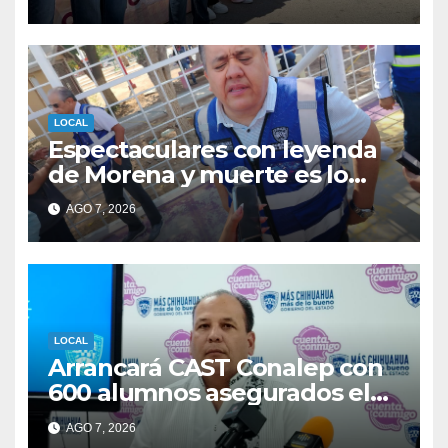
Hidalgo
LOCAL
Espectaculares con leyenda
de Morena y muerte es lo
mismo es un tema de
AGO 7, 2026
partidos: Carlos Ortiz
LOCAL
Arrancará CAST Conalep con
600 alumnos asegurados el
próximo ciclo.
AGO 7, 2026