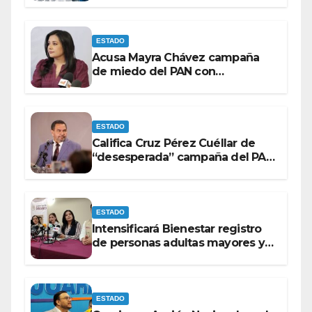
ESTADO
Acusa Mayra Chávez campaña
de miedo del PAN con
espectaculares contra Morena
ESTADO
Califica Cruz Pérez Cuéllar de
“desesperada” campaña del PAN
contra Morena
ESTADO
Intensificará Bienestar registro
de personas adultas mayores y
con discapacidad antes de
elecciones del 2027.
ESTADO