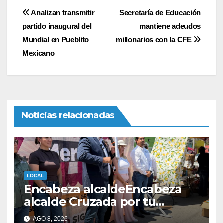
Navegación
Analizan transmitir
Secretaría de Educación
partido inaugural del
mantiene adeudos
de
Mundial en Pueblito
millonarios con la CFE
entradas
Mexicano
Noticias relacionadas
LOCAL
Encabeza alcaldeEncabeza
alcalde Cruzada por tu
mercado en el Parque
AGO 8, 2026