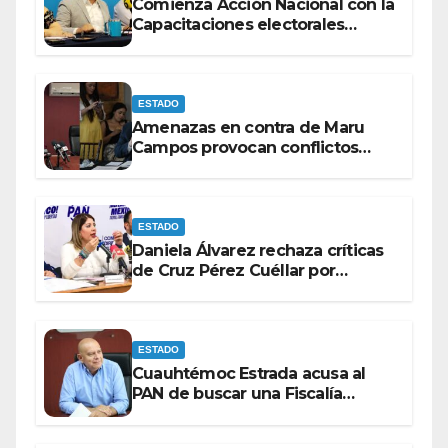
Comienza Acción Nacional con la
Capacitaciones electorales
rumbo a 2027.
ESTADO
Amenazas en contra de Maru
Campos provocan conflictos
entre las bancadas del PAN y de
MORENA.
ESTADO
Daniela Álvarez rechaza críticas
de Cruz Pérez Cuéllar por
contrato de barredoras
ESTADO
Cuauhtémoc Estrada acusa al
PAN de buscar una Fiscalía
autónoma para “cubrir espaldas”