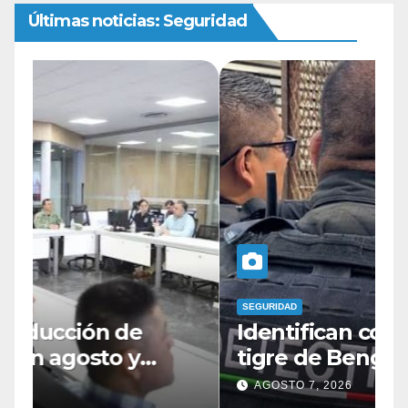
Últimas noticias: Seguridad
SEGURIDAD
S
Identifican como Zeus al
D
tigre de Bengala asegurado
a
n
en la colonia Fronteriza;
c
AGOSTO 7, 2026