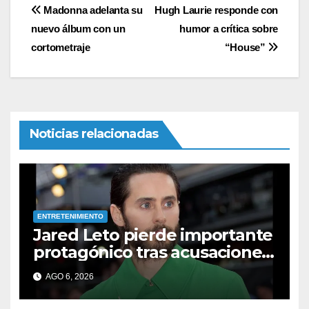
Navegación
Madonna adelanta su
Hugh Laurie responde con
nuevo álbum con un
humor a crítica sobre
de
cortometraje
“House”
entradas
Noticias relacionadas
ENTRETENIMIENTO
Jared Leto pierde importante
protagónico tras acusaciones
de abuso: los detalles
AGO 6, 2026