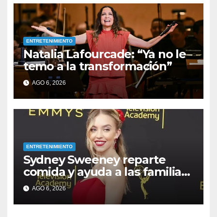
ENTRETENIMIENTO
Natalia Lafourcade: “Ya no le
temo a la transformación”
AGO 6, 2026
ENTRETENIMIENTO
Sydney Sweeney reparte
comida y ayuda a las familias
afectadas por los incendios
AGO 6, 2026
en su ciudad natal