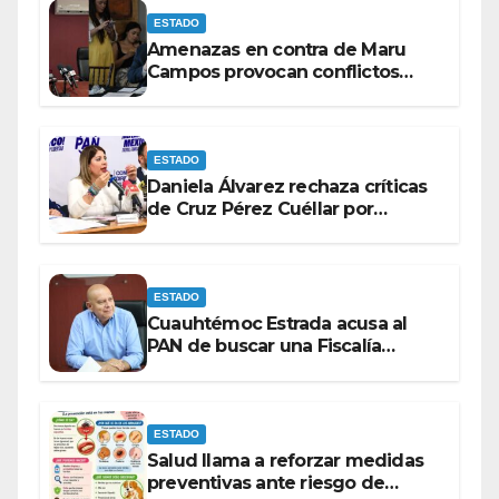
ESTADO
Amenazas en contra de Maru
Campos provocan conflictos
entre las bancadas del PAN y de
MORENA.
ESTADO
Daniela Álvarez rechaza críticas
de Cruz Pérez Cuéllar por
contrato de barredoras
ESTADO
Cuauhtémoc Estrada acusa al
PAN de buscar una Fiscalía
autónoma para “cubrir espaldas”
ESTADO
Salud llama a reforzar medidas
preventivas ante riesgo de