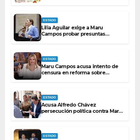
Gusano Barrenador
ESTADO
Lilia Aguilar exige a Maru
Campos probar presuntas
amenazas o dejar de
victimizarse
ESTADO
Maru Campos acusa intento de
censura en reforma sobre
derechos de las audiencias
ESTADO
Acusa Alfredo Chávez
persecución política contra Maru
Campos
ESTADO