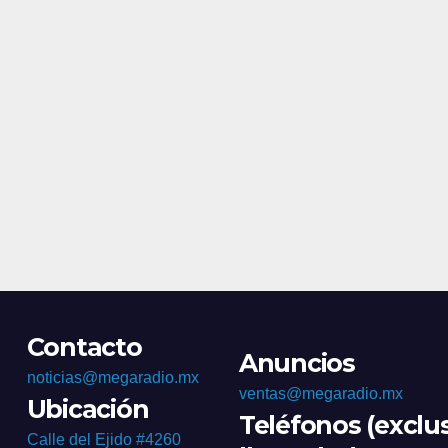
homici
Contacto
Anuncios
noticias@megaradio.mx
ventas@megaradio.mx
Ubicación
Teléfonos (exclu
Calle del Ejido #4260