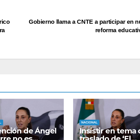
rico
Gobierno llama a CNTE a participar en 
ra
reforma educat
L
NACIONAL
nción de Ángel
Insistir en tema
rre no es
traslado de ‘El