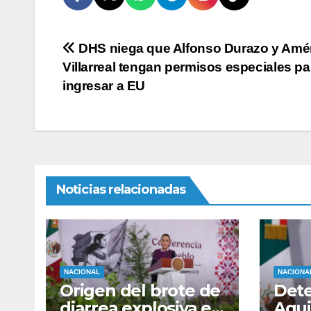
Navegación
DHS niega que Alfonso Durazo y Amé
Villarreal tengan permisos especiales pa
de
ingresar a EU
entradas
Noticias relacionadas
NACIONAL
NACIONA
Origen del brote de
Dete
diarrea explosiva en
Agui