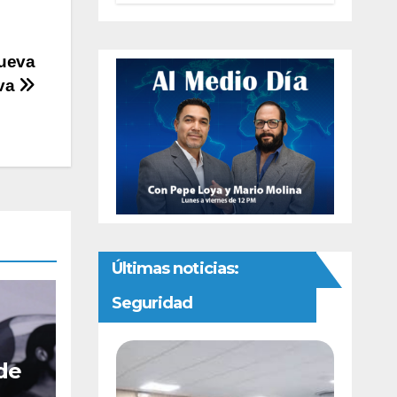
preventivas ante
riesgo de
Gusano
nueva
Barrenador
iva
Últimas noticias:
Seguridad
 de