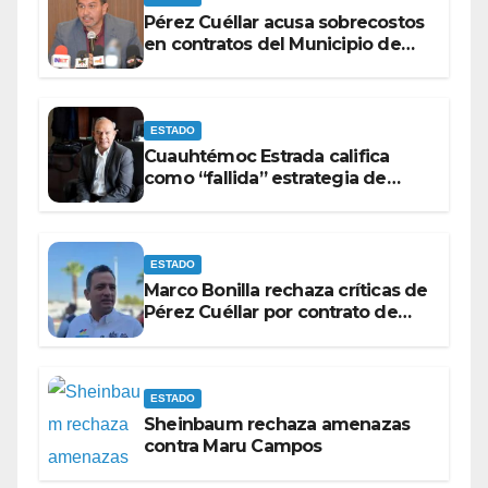
Pérez Cuéllar acusa sobrecostos
en contratos del Municipio de
Chihuahua
ESTADO
Cuauhtémoc Estrada califica
como “fallida” estrategia de
Maru Campos para victimizarse
ESTADO
Marco Bonilla rechaza críticas de
Pérez Cuéllar por contrato de
barredoras
ESTADO
Sheinbaum rechaza amenazas
contra Maru Campos