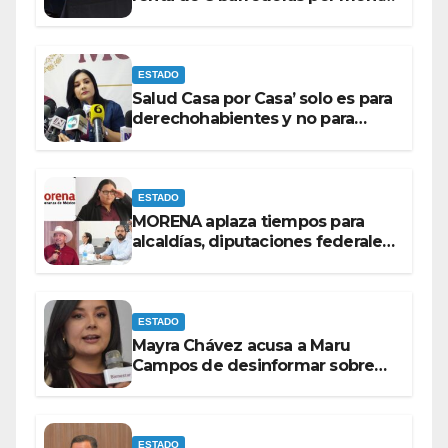
superior a los 100 millones de
pesos: Ramón Galindo.
ESTADO
Salud Casa por Casa’ solo es para
derechohabientes y no para
personas que piden ‘ayudas’ en
la vía pública: Mayra Chávez.
ESTADO
MORENA aplaza tiempos para
alcaldías, diputaciones federales
y candidatos a gubernaturas
para septiembre.
ESTADO
Mayra Chávez acusa a Maru
Campos de desinformar sobre
acciones del Gobierno Federal
ESTADO