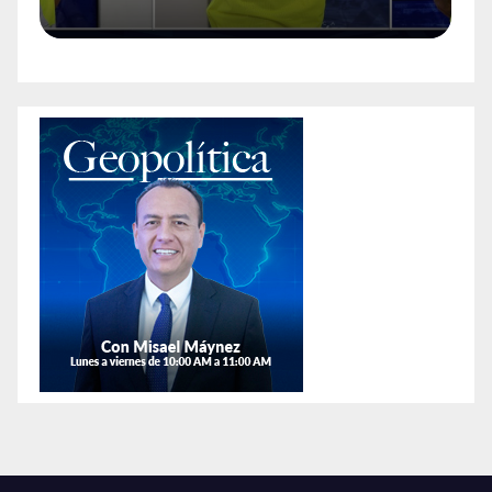
n
encontrarles un arma en la
colonia Anáhuac.