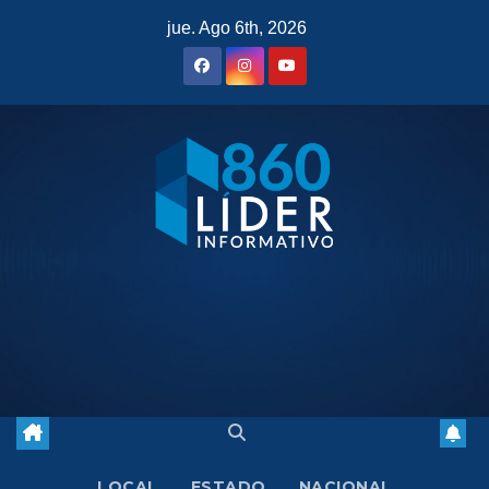
Saltar
jue. Ago 6th, 2026
al
contenido
LOCAL
ESTADO
NACIONAL