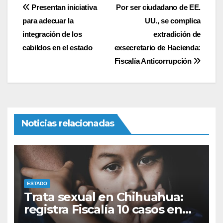
Navegación
Presentan iniciativa
Por ser ciudadano de EE.
para adecuar la
UU., se complica
de
integración de los
extradición de
entradas
cabildos en el estado
exsecretario de Hacienda:
Fiscalía Anticorrupción
Noticias relacionadas
ESTADO
Trata sexual en Chihuahua:
registra Fiscalía 10 casos en
2026