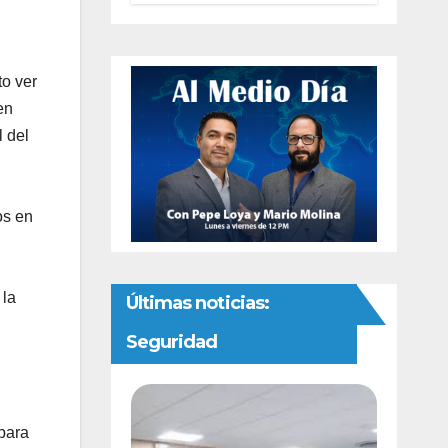
preventivas ante
riesgo de
Gusano
Barrenador
to ver
en
l del
os en
 la
Últimas noticias:
Seguridad
para