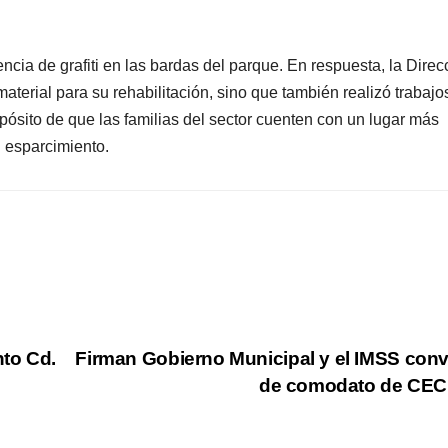
encia de grafiti en las bardas del parque. En respuesta, la Direc
terial para su rehabilitación, sino que también realizó trabajo
pósito de que las familias del sector cuenten con un lugar más
l esparcimiento.
SEGURIDAD
Encuentran 
joven
ejecutado
AGOSTO 7, 2026
cerca del
to Cd.
Firman Gobierno Municipal y el IMSS con
Camino Real
de comodato de CEC
suma agost
siete