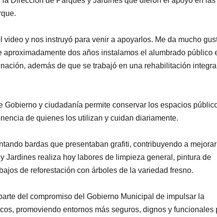
e la Dirección de Parques y Jardines que dieron el apoyo en las
rque.
el video y nos instruyó para venir a apoyarlos. Me da mucho gus
ce aproximadamente dos años instalamos el alumbrado público 
nación, además de que se trabajó en una rehabilitación integra
tre Gobierno y ciudadanía permite conservar los espacios públic
enencia de quienes los utilizan y cuidan diariamente.
intando bardas que presentaban grafiti, contribuyendo a mejorar
Jardines realiza hoy labores de limpieza general, pintura de
bajos de reforestación con árboles de la variedad fresno.
parte del compromiso del Gobierno Municipal de impulsar la
icos, promoviendo entornos más seguros, dignos y funcionales 