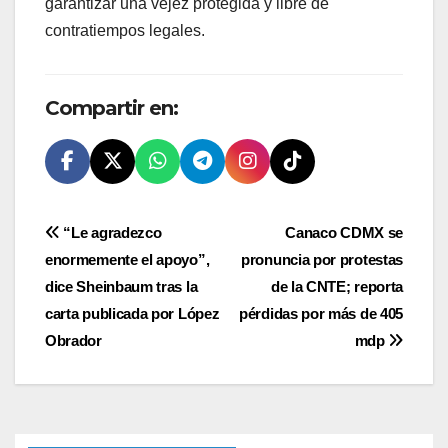
garantizar una vejez protegida y libre de
contratiempos legales.
Compartir en:
Navegación
“Le agradezco
Canaco CDMX se
enormemente el apoyo”,
pronuncia por protestas
de
dice Sheinbaum tras la
de la CNTE; reporta
entradas
carta publicada por López
pérdidas por más de 405
Obrador
mdp