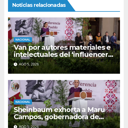
Noticias relacionadas
NACIONAL
Van por autores materiales e
intelectuales del ‘influencer’
César Gastélum asesinado en
AGO 5, 2026
Culiacán, afirma Sheinbaum
NACIONAL
Sheinbaum exhorta a Maru
Campos, gobernadora de
Chihuahua, a presentar
AGO 5, 2026