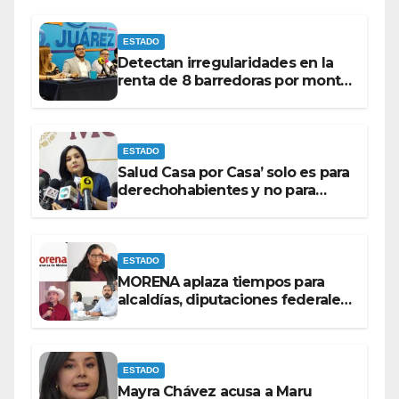
ESTADO
Detectan irregularidades en la
renta de 8 barredoras por monto
superior a los 100 millones de
pesos: Ramón Galindo.
ESTADO
Salud Casa por Casa’ solo es para
derechohabientes y no para
personas que piden ‘ayudas’ en
la vía pública: Mayra Chávez.
ESTADO
MORENA aplaza tiempos para
alcaldías, diputaciones federales
y candidatos a gubernaturas
para septiembre.
ESTADO
Mayra Chávez acusa a Maru