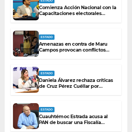
ESTADO
Comienza Acción Nacional con la
Capacitaciones electorales
rumbo a 2027.
ESTADO
Amenazas en contra de Maru
Campos provocan conflictos
entre las bancadas del PAN y de
MORENA.
ESTADO
Daniela Álvarez rechaza críticas
de Cruz Pérez Cuéllar por
contrato de barredoras
ESTADO
Cuauhtémoc Estrada acusa al
PAN de buscar una Fiscalía
autónoma para “cubrir espaldas”