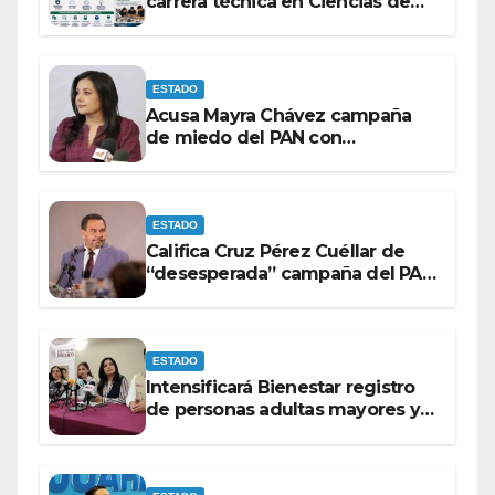
carrera técnica en Ciencias de
Datos e Inteligencia Artificial.
ESTADO
Acusa Mayra Chávez campaña
de miedo del PAN con
espectaculares contra Morena
ESTADO
Califica Cruz Pérez Cuéllar de
“desesperada” campaña del PAN
contra Morena
ESTADO
Intensificará Bienestar registro
de personas adultas mayores y
con discapacidad antes de
elecciones del 2027.