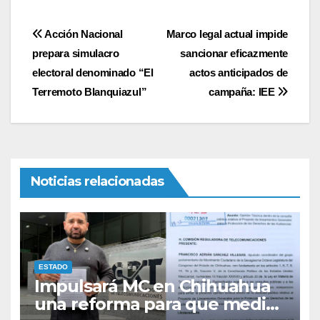
Navegación
Acción Nacional
Marco legal actual impide
prepara simulacro
sancionar eficazmente
de
electoral denominado “El
actos anticipados de
entradas
Terremoto Blanquiazul”
campaña: IEE
Noticias relacionadas
ESTADO
Impulsará MC en Chihuahua
una reforma para que medios