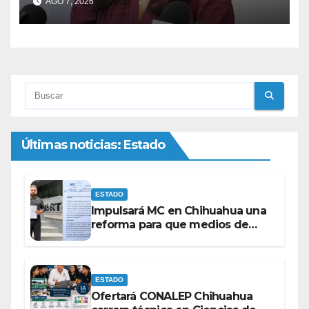
AGO 7, 2026
Morena
Últimas noticias: Estado
ESTADO
Impulsará MC en Chihuahua una
reforma para que medios de
comunicación no se sometan a
lineamientos de la Ley Censura.
ESTADO
Ofertará CONALEP Chihuahua