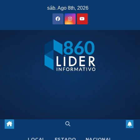
Saltar
sáb. Ago 8th, 2026
al
contenido
LOCAL
ESTADO
NACIONAL