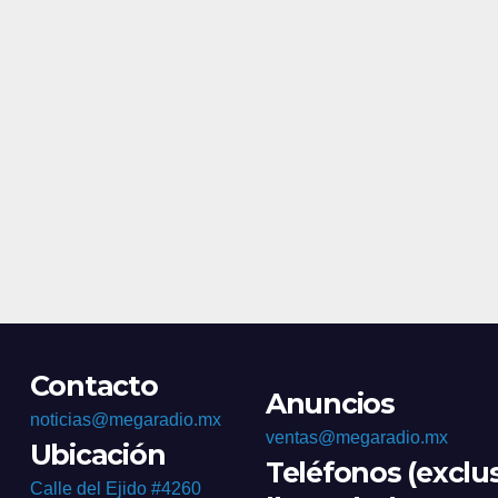
homici
Contacto
Anuncios
noticias@megaradio.mx
ventas@megaradio.mx
Ubicación
Teléfonos (exclu
Calle del Ejido #4260