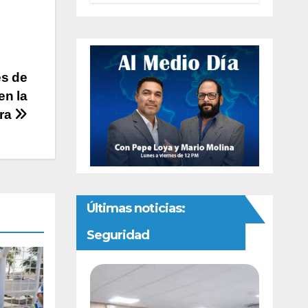
preventivas ante
riesgo de
Gusano
Barrenador
es de
en la
era
Últimas noticias:
Seguridad