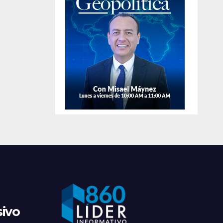
vigente en
un arma en l
distintos
colonia
sectores de la
Anáhuac.
localidad.
sivo