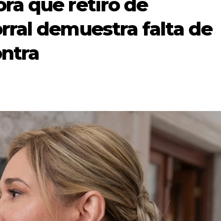
ra que retiro de
ral demuestra falta de
ntra