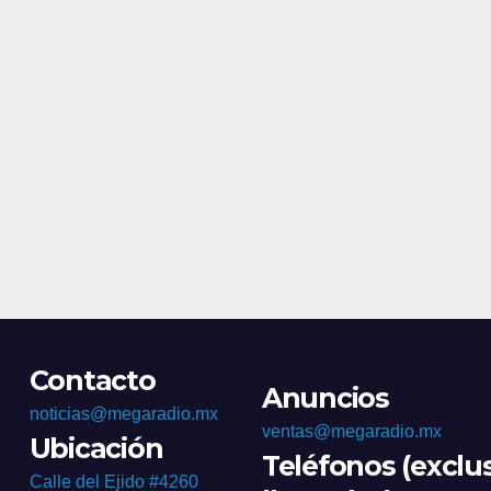
Morales.
Contacto
Anuncios
noticias@megaradio.mx
ventas@megaradio.mx
Ubicación
Teléfonos (exclu
Calle del Ejido #4260