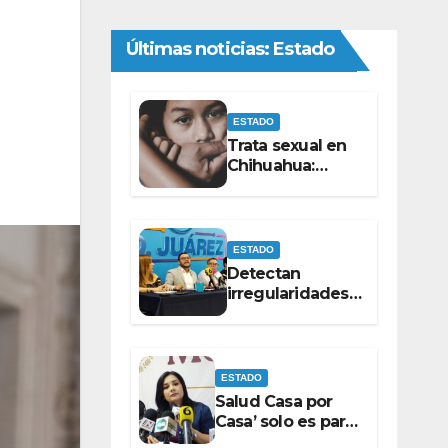
Últimas noticias: Estado
ESTADO
Trata sexual en
Chihuahua:
registra Fiscalía
10 casos en 2026
ESTADO
Detectan
irregularidades
en la renta de 8
barredoras por
monto superior
a los 100
ESTADO
millones de
Salud Casa por
pesos: Ramón
Casa’ solo es para
Galindo.
derechohabientes