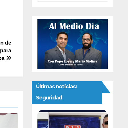
como delito
específico
ón de
 para
vos
Últimas noticias:
Seguridad