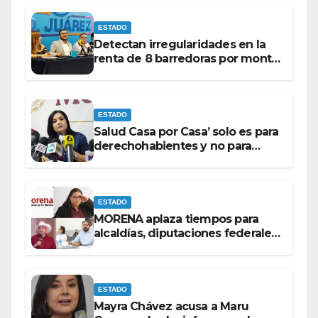
ESTADO
Detectan irregularidades en la
renta de 8 barredoras por monto
superior a los 100 millones de
pesos: Ramón Galindo.
ESTADO
Salud Casa por Casa’ solo es para
derechohabientes y no para
personas que piden ‘ayudas’ en
la vía pública: Mayra Chávez.
ESTADO
MORENA aplaza tiempos para
alcaldías, diputaciones federales
y candidatos a gubernaturas
para septiembre.
ESTADO
Mayra Chávez acusa a Maru