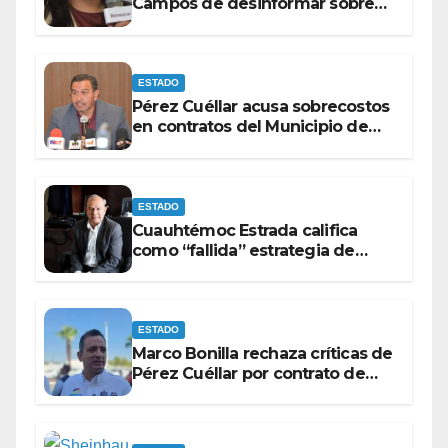
Campos de desinformar sobre
acciones del Gobierno Federal
ESTADO
Pérez Cuéllar acusa sobrecostos
en contratos del Municipio de
Chihuahua
ESTADO
Cuauhtémoc Estrada califica
como “fallida” estrategia de
Maru Campos para victimizarse
ESTADO
Marco Bonilla rechaza críticas de
Pérez Cuéllar por contrato de
barredoras