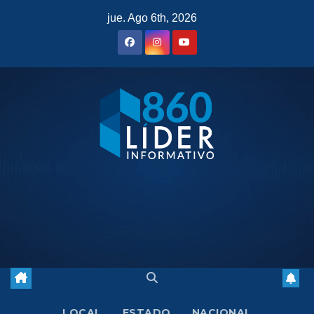
Saltar
jue. Ago 6th, 2026
al
contenido
LOCAL
ESTADO
NACIONAL