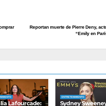
comprar
Reportan muerte de Pierre Deny, act
“Emily en Par
SEGURIDAD
Encuen
joven
ejecut
AGOSTO 7, 2
cerca 
Camino
suma 
NIMIENTO
ENTRETENIMIENTO
lia Lafourcade:
Sydney Sweene
siete