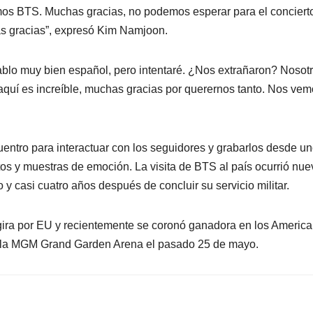
os BTS. Muchas gracias, no podemos esperar para el conciert
as gracias”, expresó Kim Namjoon.
ablo muy bien español, pero intentaré. ¿Nos extrañaron? Nosot
uí es increíble, muchas gracias por querernos tanto. Nos vem
entro para interactuar con los seguidores y grabarlos desde u
tos y muestras de emoción. La visita de BTS al país ocurrió nue
 casi cuatro años después de concluir su servicio militar.
 gira por EU y recientemente se coronó ganadora en los Americ
n la MGM Grand Garden Arena el pasado 25 de mayo.