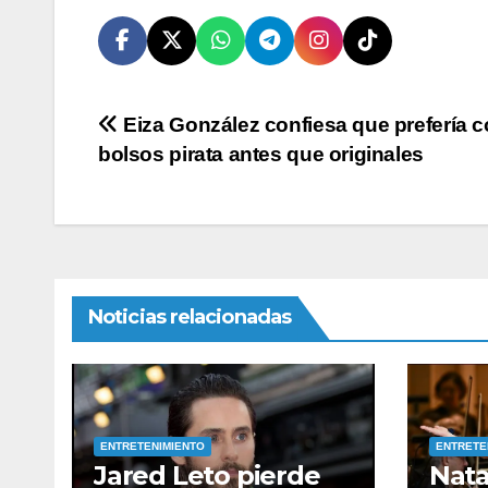
Navegación
Eiza González confiesa que prefería 
bolsos pirata antes que originales
de
entradas
Noticias relacionadas
ENTRETENIMIENTO
ENTRETE
Jared Leto pierde
Nata