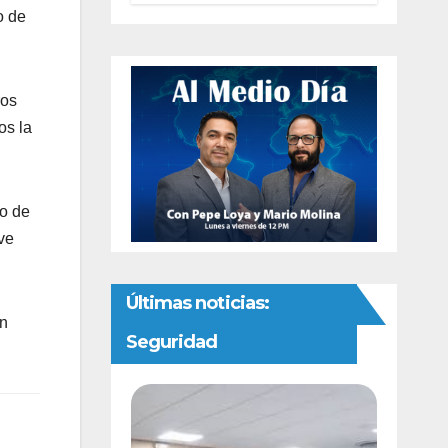
preventivas ante
o de
riesgo de
Gusano
Barrenador
ros
os la
no de
ve
Últimas noticias:
an
Seguridad