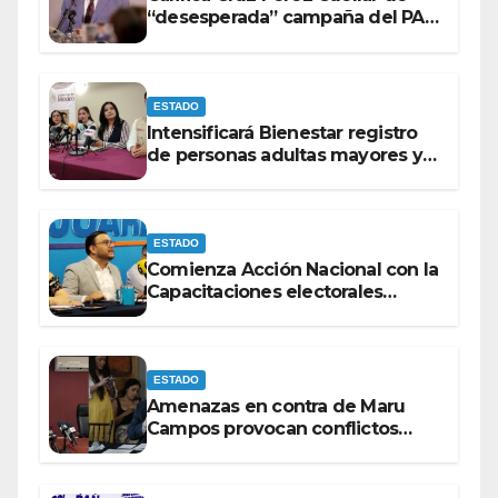
“desesperada” campaña del PAN
contra Morena
ESTADO
Intensificará Bienestar registro
de personas adultas mayores y
con discapacidad antes de
elecciones del 2027.
ESTADO
Comienza Acción Nacional con la
Capacitaciones electorales
rumbo a 2027.
ESTADO
Amenazas en contra de Maru
Campos provocan conflictos
entre las bancadas del PAN y de
MORENA.