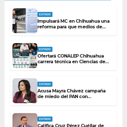
ESTADO
Impulsará MC en Chihuahua una
reforma para que medios de
comunicación no se sometan a
lineamientos de la Ley Censura.
ESTADO
Ofertará CONALEP Chihuahua
carrera técnica en Ciencias de
Datos e Inteligencia Artificial.
ESTADO
Acusa Mayra Chávez campaña
de miedo del PAN con
espectaculares contra Morena
ESTADO
Califica Cruz Pérez Cuéllar de