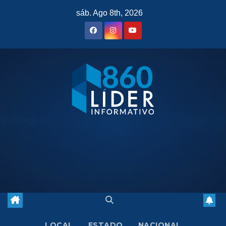
Saltar
sáb. Ago 8th, 2026
al
contenido
LOCAL
ESTADO
NACIONAL