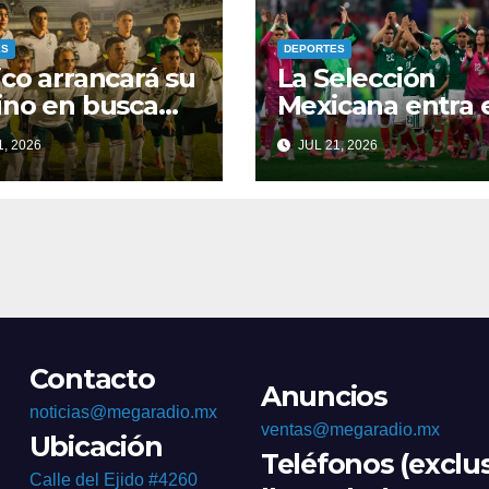
ES
DEPORTES
co arrancará su
La Selección
no en busca
Mexicana entra 
boleto a los
el top 10 del ran
, 2026
JUL 21, 2026
os Olímpicos y
FIFA
undial Sub-20
Contacto
Anuncios
noticias@megaradio.mx
ventas@megaradio.mx
Ubicación
Teléfonos (exclu
Calle del Ejido #4260