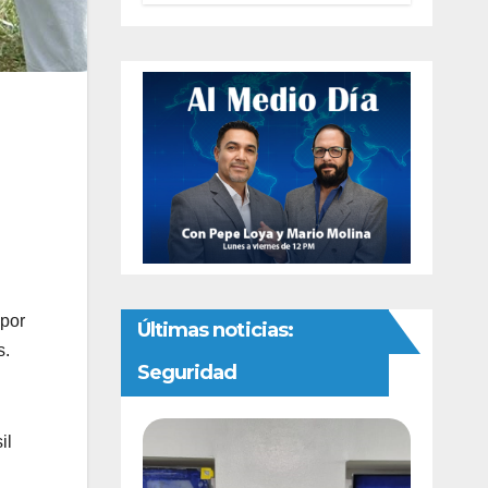
autonomía
constitucional a
la Fiscalía de
Chihuahua
 por
Últimas noticias:
s.
Seguridad
il