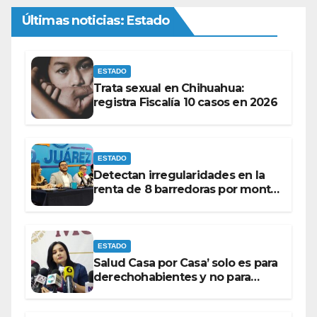
Últimas noticias: Estado
ESTADO
Trata sexual en Chihuahua:
registra Fiscalía 10 casos en 2026
ESTADO
Detectan irregularidades en la
renta de 8 barredoras por monto
superior a los 100 millones de
pesos: Ramón Galindo.
ESTADO
Salud Casa por Casa’ solo es para
derechohabientes y no para
personas que piden ‘ayudas’ en
la vía pública: Mayra Chávez.