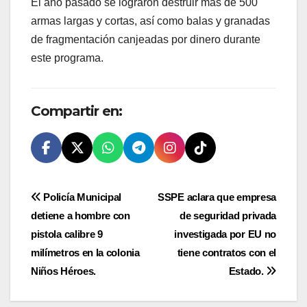
El año pasado se lograron destruir más de 500
armas largas y cortas, así como balas y granadas
de fragmentación canjeadas por dinero durante
este programa.
Compartir en:
Navegación
Policía Municipal
SSPE aclara que empresa
detiene a hombre con
de seguridad privada
de
pistola calibre 9
investigada por EU no
entradas
milímetros en la colonia
tiene contratos con el
Niños Héroes.
Estado.