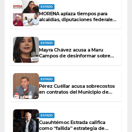
ESTADO
MORENA aplaza tiempos para
alcaldías, diputaciones federales
y candidatos a gubernaturas
para septiembre.
ESTADO
Mayra Chávez acusa a Maru
Campos de desinformar sobre
acciones del Gobierno Federal
ESTADO
Pérez Cuéllar acusa sobrecostos
en contratos del Municipio de
Chihuahua
ESTADO
Cuauhtémoc Estrada califica
como “fallida” estrategia de