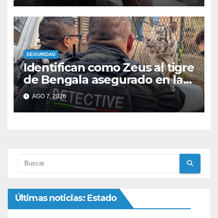
SEGURIDAD
Identifican como Zeus al tigre
de Bengala asegurado en la
colonia Fronteriza; afirman
AGO 7, 2026
que hay más animales
exóticos
Últimas noticias: Estado