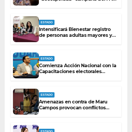
contra Morena
ESTADO
Intensificará Bienestar registro
de personas adultas mayores y
con discapacidad antes de
elecciones del 2027.
ESTADO
Comienza Acción Nacional con la
Capacitaciones electorales
rumbo a 2027.
ESTADO
Amenazas en contra de Maru
Campos provocan conflictos
entre las bancadas del PAN y de
MORENA.
ESTADO