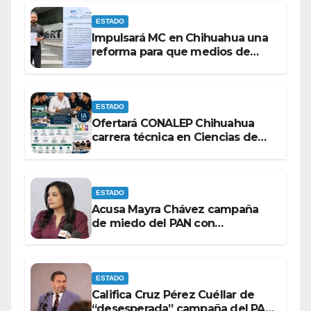
ESTADO
Impulsará MC en Chihuahua una
reforma para que medios de
comunicación no se sometan a
lineamientos de la Ley Censura.
ESTADO
Ofertará CONALEP Chihuahua
carrera técnica en Ciencias de
Datos e Inteligencia Artificial.
ESTADO
Acusa Mayra Chávez campaña
de miedo del PAN con
espectaculares contra Morena
ESTADO
Califica Cruz Pérez Cuéllar de
“desesperada” campaña del PAN