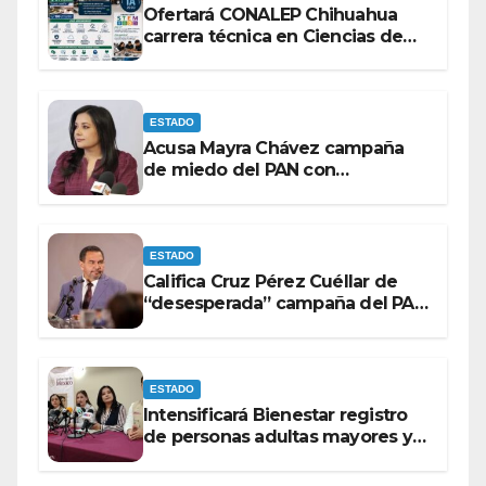
Ofertará CONALEP Chihuahua
carrera técnica en Ciencias de
Datos e Inteligencia Artificial.
ESTADO
Acusa Mayra Chávez campaña
de miedo del PAN con
espectaculares contra Morena
ESTADO
Califica Cruz Pérez Cuéllar de
“desesperada” campaña del PAN
contra Morena
ESTADO
Intensificará Bienestar registro
de personas adultas mayores y
con discapacidad antes de
elecciones del 2027.