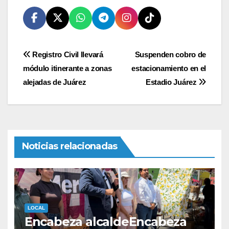
Navegación
Registro Civil llevará
Suspenden cobro de
módulo itinerante a zonas
estacionamiento en el
de
alejadas de Juárez
Estadio Juárez
entradas
Noticias relacionadas
LOCAL
Encabeza alcaldeEncabeza