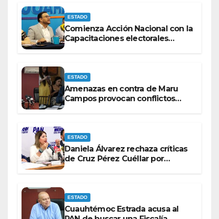
ESTADO
Comienza Acción Nacional con la
Capacitaciones electorales
rumbo a 2027.
ESTADO
Amenazas en contra de Maru
Campos provocan conflictos
entre las bancadas del PAN y de
MORENA.
ESTADO
Daniela Álvarez rechaza críticas
de Cruz Pérez Cuéllar por
contrato de barredoras
ESTADO
Cuauhtémoc Estrada acusa al
PAN de buscar una Fiscalía