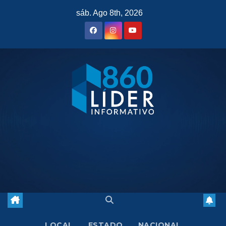
Saltar
sáb. Ago 8th, 2026
al
contenido
LOCAL
ESTADO
NACIONAL