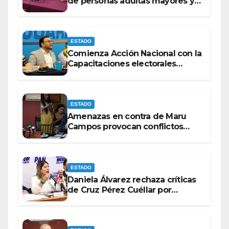
de personas adultas mayores y
con discapacidad antes de
elecciones del 2027.
ESTADO
Comienza Acción Nacional con la
Capacitaciones electorales
rumbo a 2027.
ESTADO
Amenazas en contra de Maru
Campos provocan conflictos
entre las bancadas del PAN y de
MORENA.
ESTADO
Daniela Álvarez rechaza críticas
de Cruz Pérez Cuéllar por
contrato de barredoras