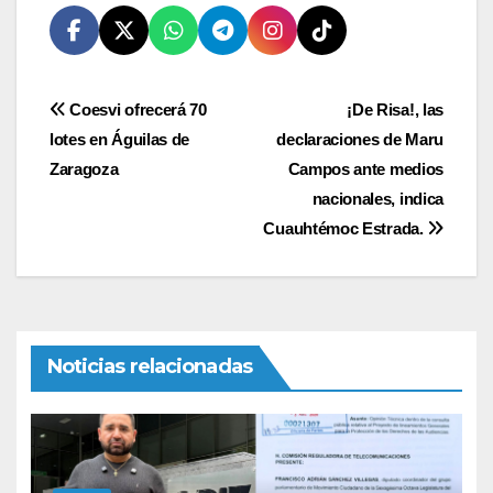
Navegación
Coesvi ofrecerá 70
¡De Risa!, las
lotes en Águilas de
declaraciones de Maru
de
Zaragoza
Campos ante medios
entradas
nacionales, indica
Cuauhtémoc Estrada.
Noticias relacionadas