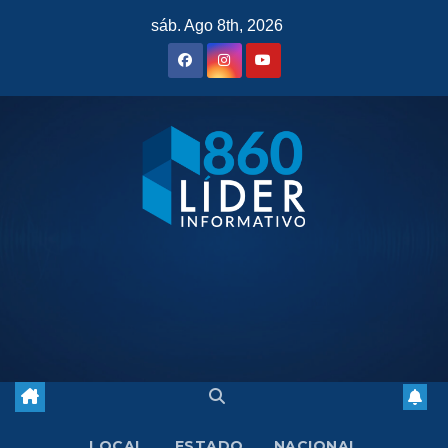
Saltar
sáb. Ago 8th, 2026
al
contenido
LOCAL
ESTADO
NACIONAL