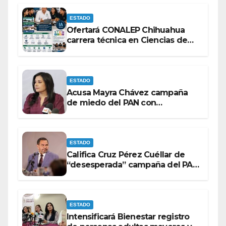
ESTADO
Ofertará CONALEP Chihuahua
carrera técnica en Ciencias de
Datos e Inteligencia Artificial.
ESTADO
Acusa Mayra Chávez campaña
de miedo del PAN con
espectaculares contra Morena
ESTADO
Califica Cruz Pérez Cuéllar de
“desesperada” campaña del PAN
contra Morena
ESTADO
Intensificará Bienestar registro