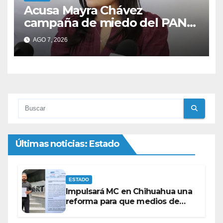
Acusa Mayra Chávez
campaña de miedo del PAN
con espectaculares contra
AGO 7, 2026
Morena
Últimas noticias: Estado
ESTADO
Impulsará MC en Chihuahua una
reforma para que medios de
comunicación no se sometan a
lineamientos de la Ley Censura.