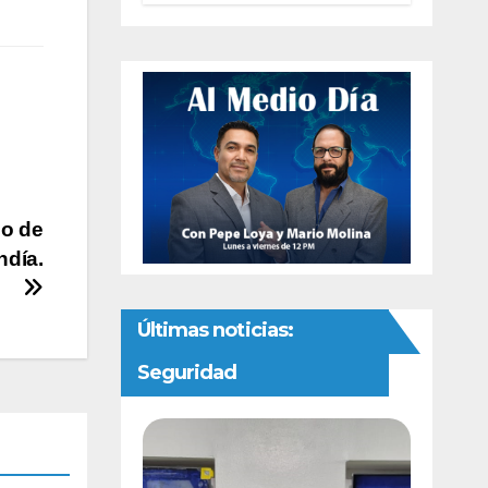
autonomía
constitucional a
la Fiscalía de
Chihuahua
lo de
ndía.
Últimas noticias:
Seguridad