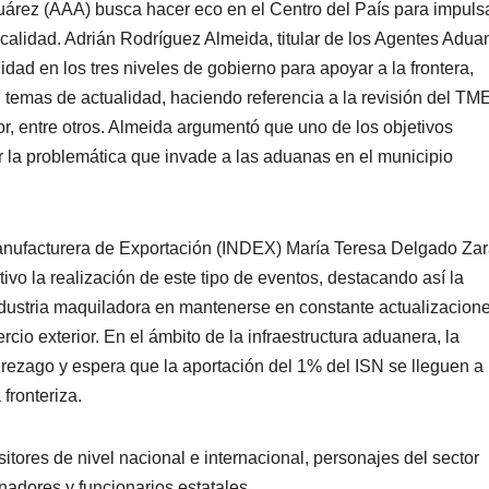
rez (AAA) busca hacer eco en el Centro del País para impulsa
localidad. Adrián Rodríguez Almeida, titular de los Agentes Adua
dad en los tres niveles de gobierno para apoyar a la frontera,
temas de actualidad, haciendo referencia a la revisión del TME
rior, entre otros. Almeida argumentó que uno de los objetivos
zar la problemática que invade a las aduanas en el municipio
Manufacturera de Exportación (INDEX) María Teresa Delgado Zar
vo la realización de este tipo de eventos, destacando así la
dustria maquiladora en mantenerse en constante actualizacion
cio exterior. En el ámbito de la infraestructura aduanera, la
rezago y espera que la aportación del 1% del ISN se lleguen a
fronteriza.
itores de nivel nacional e internacional, personajes del sector
nadores y funcionarios estatales.