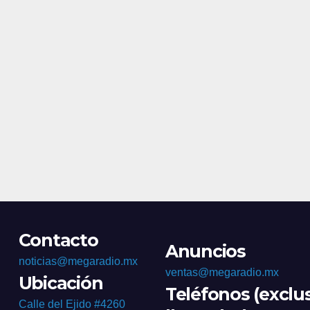
Contacto
Anuncios
noticias@megaradio.mx
ventas@megaradio.mx
Ubicación
Teléfonos (exclu
Calle del Ejido #4260