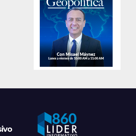
de
apre
sivo