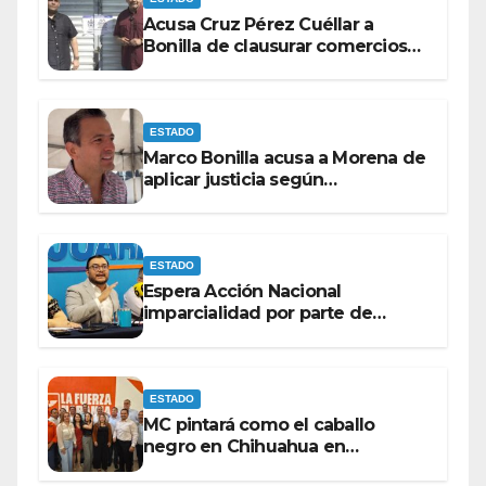
Acusa Cruz Pérez Cuéllar a
Bonilla de clausurar comercios
por su visita
ESTADO
Marco Bonilla acusa a Morena de
aplicar justicia según
conveniencia política
ESTADO
Espera Acción Nacional
imparcialidad por parte de
consejeros del IEE e INE dentro
del proceso electoral.
ESTADO
MC pintará como el caballo
negro en Chihuahua en
elecciones del 27 bajo la