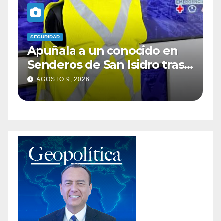
SEGURIDAD
Intenta asaltar abarrotes
s
con un cuchillo en Parajes
de Oriente; empleados lo
AGOSTO 9, 2026
someten y entregan a la
policía