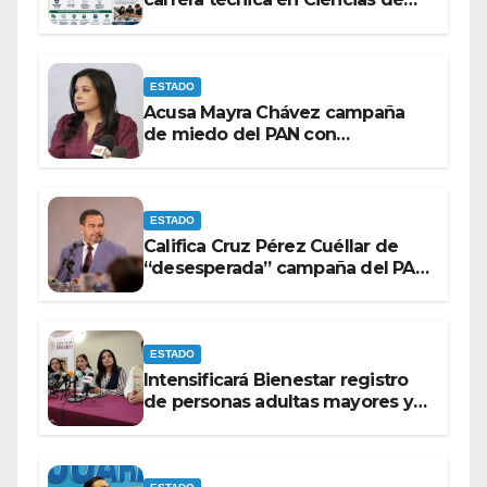
Datos e Inteligencia Artificial.
ESTADO
Acusa Mayra Chávez campaña
de miedo del PAN con
espectaculares contra Morena
ESTADO
Califica Cruz Pérez Cuéllar de
“desesperada” campaña del PAN
contra Morena
ESTADO
Intensificará Bienestar registro
de personas adultas mayores y
con discapacidad antes de
elecciones del 2027.