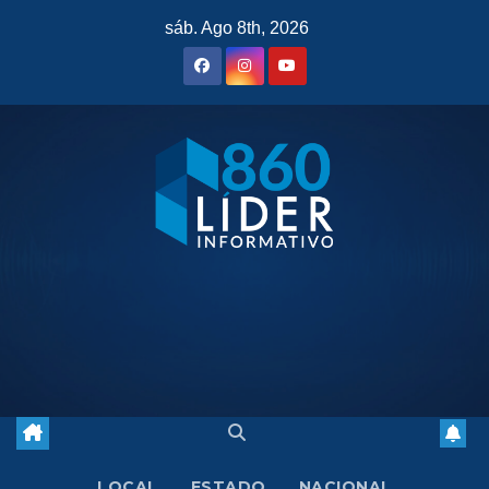
Saltar
sáb. Ago 8th, 2026
al
contenido
LOCAL
ESTADO
NACIONAL