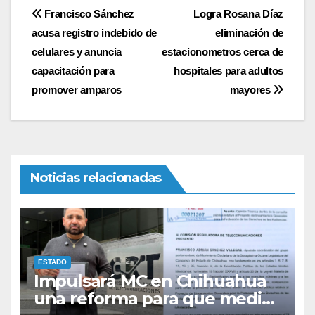
Navegación
Francisco Sánchez
Logra Rosana Díaz
acusa registro indebido de
eliminación de
de
celulares y anuncia
estacionometros cerca de
entradas
capacitación para
hospitales para adultos
promover amparos
mayores
Noticias relacionadas
ESTADO
Impulsará MC en Chihuahua
una reforma para que medios