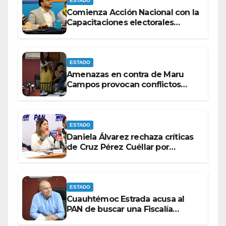
ESTADO
Comienza Acción Nacional con la
Capacitaciones electorales
rumbo a 2027.
ESTADO
Amenazas en contra de Maru
Campos provocan conflictos
entre las bancadas del PAN y de
MORENA.
ESTADO
Daniela Álvarez rechaza críticas
de Cruz Pérez Cuéllar por
contrato de barredoras
ESTADO
Cuauhtémoc Estrada acusa al
PAN de buscar una Fiscalía
autónoma para “cubrir espaldas”