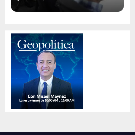
idad
afirman que hay más
animales exóticos