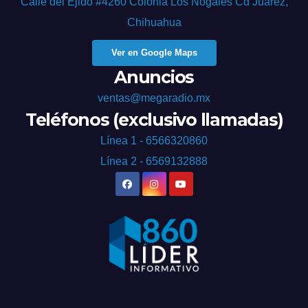
Calle del Ejido #4260 Colonia Los Nogales Cd Juárez,
Chihuahua
Ver en Google Maps
Anuncios
ventas@megaradio.mx
Teléfonos (exclusivo llamadas)
Línea 1 - 6566320860
Línea 2 - 6569132888