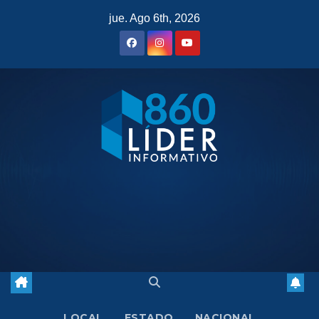
Saltar
jue. Ago 6th, 2026
al
contenido
LOCAL
ESTADO
NACIONAL