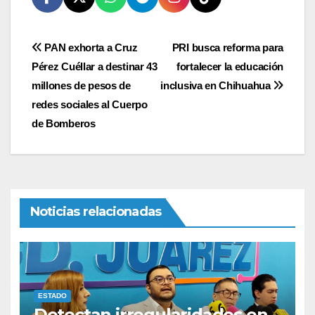
Navegación
PAN exhorta a Cruz
PRI busca reforma para
Pérez Cuéllar a destinar 43
fortalecer la educación
de
millones de pesos de
inclusiva en Chihuahua
entradas
redes sociales al Cuerpo
de Bomberos
Noticias relacionadas
ESTADO
Detectan irregularidades en