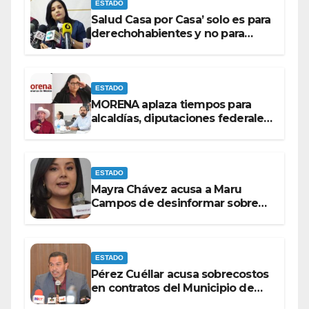
ESTADO
Salud Casa por Casa’ solo es para
derechohabientes y no para
personas que piden ‘ayudas’ en
la vía pública: Mayra Chávez.
ESTADO
MORENA aplaza tiempos para
alcaldías, diputaciones federales
y candidatos a gubernaturas
para septiembre.
ESTADO
Mayra Chávez acusa a Maru
Campos de desinformar sobre
acciones del Gobierno Federal
ESTADO
Pérez Cuéllar acusa sobrecostos
en contratos del Municipio de
Chihuahua