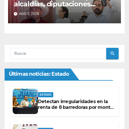
alcaldías, diputaciones
federales y candidatos a
AGO 5, 2026
gubernaturas para
septiembre.
Últimas noticias: Estado
ESTADO
Detectan irregularidades en la
renta de 8 barredoras por monto
superior a los 100 millones de
pesos: Ramón Galindo.