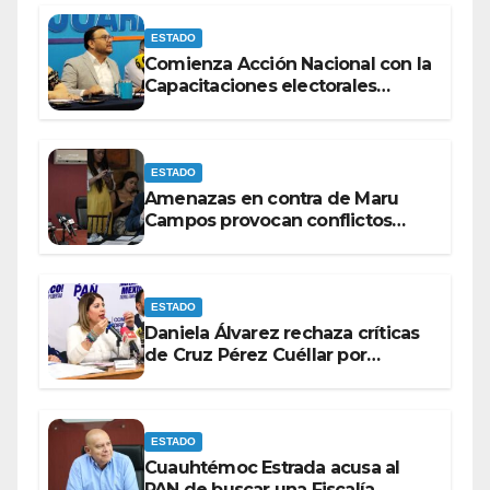
ESTADO
Comienza Acción Nacional con la
Capacitaciones electorales
rumbo a 2027.
ESTADO
Amenazas en contra de Maru
Campos provocan conflictos
entre las bancadas del PAN y de
MORENA.
ESTADO
Daniela Álvarez rechaza críticas
de Cruz Pérez Cuéllar por
contrato de barredoras
ESTADO
Cuauhtémoc Estrada acusa al
PAN de buscar una Fiscalía