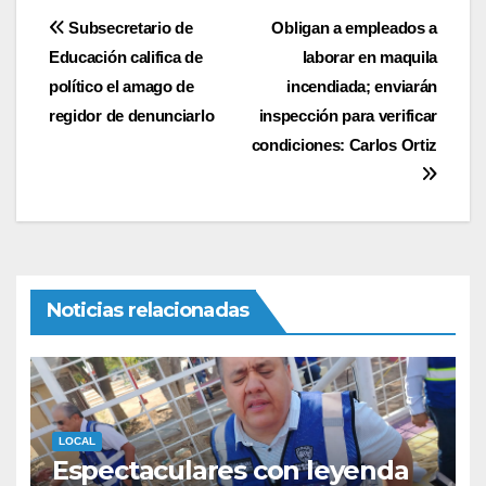
Navegación
Subsecretario de
Obligan a empleados a
Educación califica de
laborar en maquila
de
político el amago de
incendiada; enviarán
entradas
regidor de denunciarlo
inspección para verificar
condiciones: Carlos Ortiz
Noticias relacionadas
LOCAL
Espectaculares con leyenda