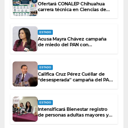
Ofertará CONALEP Chihuahua
carrera técnica en Ciencias de
Datos e Inteligencia Artificial.
ESTADO
Acusa Mayra Chávez campaña
de miedo del PAN con
espectaculares contra Morena
ESTADO
Califica Cruz Pérez Cuéllar de
“desesperada” campaña del PAN
contra Morena
ESTADO
Intensificará Bienestar registro
de personas adultas mayores y
con discapacidad antes de
elecciones del 2027.