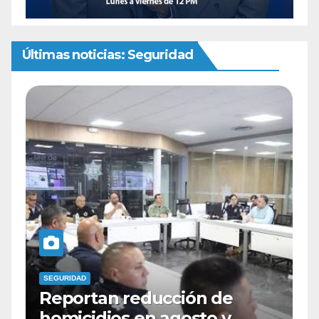
Últimas noticias: Seguridad
SEGURIDAD
n de
Identifican como Zeus al
to y
tigre de Bengala asegur