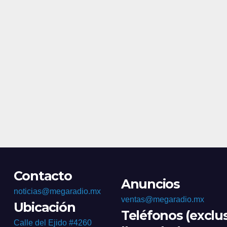
Morale
Contacto
Anuncios
noticias@megaradio.mx
ventas@megaradio.mx
Ubicación
Teléfonos (exclu
Calle del Ejido #4260