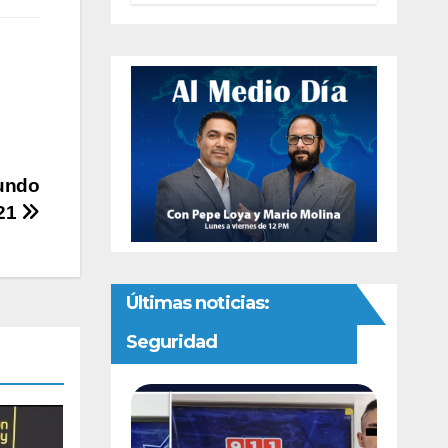
autonomía
constitucional a
la Fiscalía de
Chihuahua
gundo
021
Últimas noticias:
Seguridad