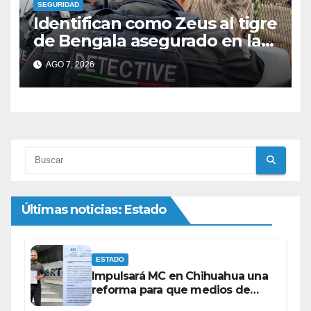
SEGURIDAD
Identifican como Zeus al tigre
de Bengala asegurado en la
colonia Fronteriza; afirman
AGO 7, 2026
que hay más animales
exóticos
Últimas noticias: Estado
ESTADO
Impulsará MC en Chihuahua una
reforma para que medios de
comunicación no se sometan a