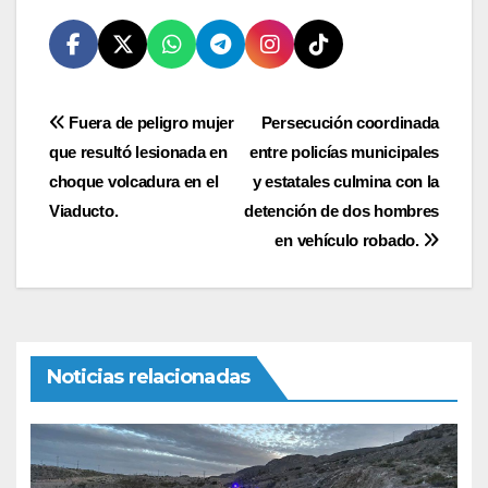
Navegación
Fuera de peligro mujer
Persecución coordinada
que resultó lesionada en
entre policías municipales
de
choque volcadura en el
y estatales culmina con la
entradas
Viaducto.
detención de dos hombres
en vehículo robado.
Noticias relacionadas