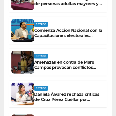
de personas adultas mayores y
con discapacidad antes de
elecciones del 2027.
ESTADO
Comienza Acción Nacional con la
Capacitaciones electorales
rumbo a 2027.
ESTADO
Amenazas en contra de Maru
Campos provocan conflictos
entre las bancadas del PAN y de
MORENA.
ESTADO
Daniela Álvarez rechaza críticas
de Cruz Pérez Cuéllar por
contrato de barredoras