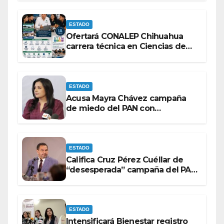
lineamientos de la Ley Censura.
ESTADO
Ofertará CONALEP Chihuahua
carrera técnica en Ciencias de
Datos e Inteligencia Artificial.
ESTADO
Acusa Mayra Chávez campaña
de miedo del PAN con
espectaculares contra Morena
ESTADO
Califica Cruz Pérez Cuéllar de
“desesperada” campaña del PAN
contra Morena
ESTADO
Intensificará Bienestar registro