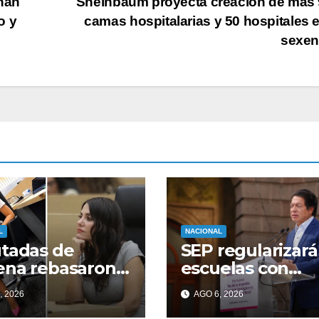
 han
Sheinbaum proyecta creación de más 
o y
camas hospitalarias y 50 hospitales 
sexen
L
NACIONAL
tadas de
SEP regularizará
ena rebasaron
escuelas con
ímites de la
enfoque militar;
, 2026
AGO 6, 2026
rtad de
figura no existe