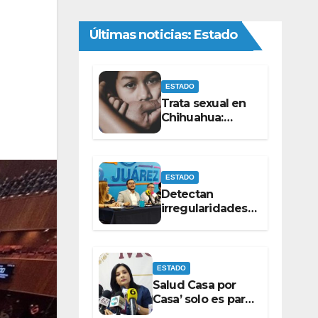
Últimas noticias: Estado
ESTADO
Trata sexual en
Chihuahua:
registra Fiscalía
10 casos en 2026
ESTADO
Detectan
irregularidades
en la renta de 8
barredoras por
monto superior
a los 100
ESTADO
millones de
Salud Casa por
pesos: Ramón
Casa’ solo es para
Galindo.
derechohabientes