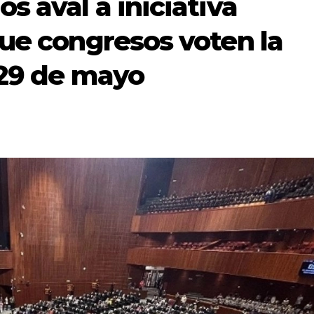
s aval a iniciativa
que congresos voten la
 29 de mayo