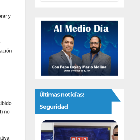
como delito
específico
rar y
e
cación
Últimas noticias:
cibido
Seguridad
l) no
ativa