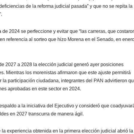
eficiencias de la reforma judicial pasada” y que no se repita la
”.
e 2024 se perfeccione y evitar que “las carreras, que costaro
 en referencia al sorteo que hizo Morena en el Senado, en ener
SEGURIDAD
SEGU
En aumento la
Ar
de 2027 a 2028 la elección judicial generó ayer posiciones
es. Mientras los morenistas afirmaron que este ajuste permitirá
detención de
Mu
r la participación ciudadana, integrantes del PAN advirtieron qu
personas
ci
AGOSTO 5, 2026
AG
ones aprobadas en este sector en 2024.
distribuyendo
ho
espaldo a la iniciativa del Ejecutivo y consideró que coadyuvar
droga en la
co
ldes en 2027 transcurra de manera ágil.
localidad:
or
Muñoz
ap
la experiencia obtenida en la primera elección judicial abrió la