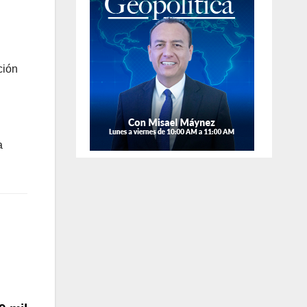
gente en
un arma en la
stintos
colonia
ción
ctores de la
Anáhuac.
calidad.
a