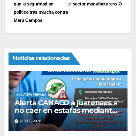
de
que la seguridad se
el sector manufacturero
entradas
politice tras marcha contra
Maru Campos
Noticias relacionadas
INICIATIVA PRIVADA
Alerta CANACO a juarenses a
no caer en estafas mediante
redes sociales.
AGO 7, 2026