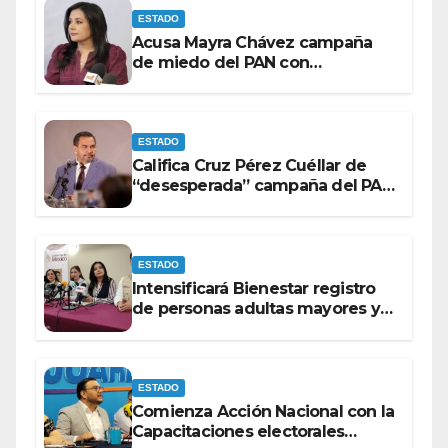
ESTADO
Acusa Mayra Chávez campaña
de miedo del PAN con
espectaculares contra Morena
ESTADO
Califica Cruz Pérez Cuéllar de
“desesperada” campaña del PAN
contra Morena
ESTADO
Intensificará Bienestar registro
de personas adultas mayores y
con discapacidad antes de
elecciones del 2027.
ESTADO
Comienza Acción Nacional con la
Capacitaciones electorales