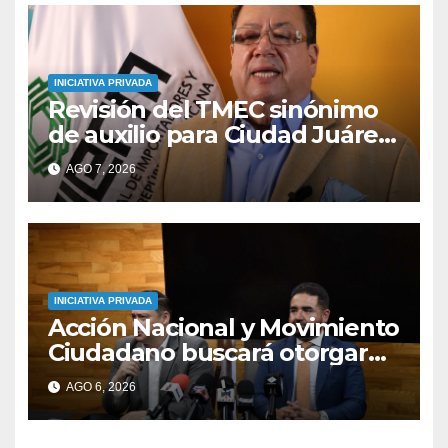
INICIATIVA PRIVADA
Revisión del TMEC sinónimo
de auxilio para Ciudad Juárez
y para la industria
AGO 7, 2026
maquiladora: ANIERM.
INICIATIVA PRIVADA
Acción Nacional y Movimiento
Ciudadano buscará otorgar
autonomía a la FGE
AGO 6, 2026