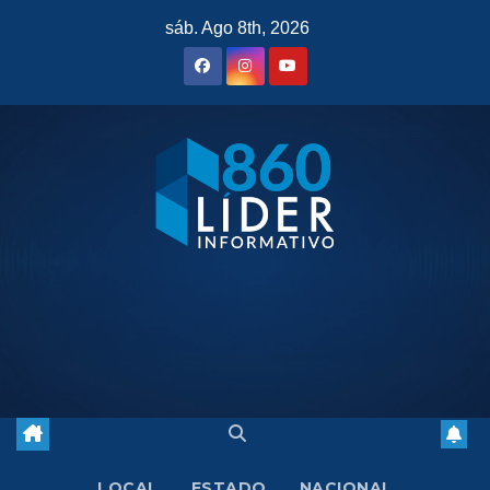
Saltar
sáb. Ago 8th, 2026
al
contenido
LOCAL
ESTADO
NACIONAL