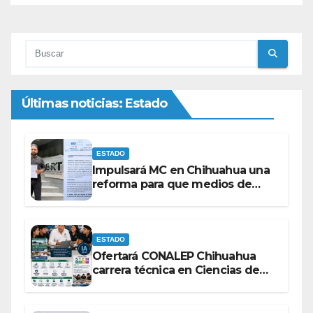
Últimas noticias: Estado
ESTADO
Impulsará MC en Chihuahua una
reforma para que medios de
comunicación no se sometan a
lineamientos de la Ley Censura.
ESTADO
Ofertará CONALEP Chihuahua
carrera técnica en Ciencias de
Datos e Inteligencia Artificial.