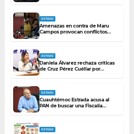
rumbo a 2027.
ESTADO
Amenazas en contra de Maru
Campos provocan conflictos
entre las bancadas del PAN y de
MORENA.
ESTADO
Daniela Álvarez rechaza críticas
de Cruz Pérez Cuéllar por
contrato de barredoras
ESTADO
Cuauhtémoc Estrada acusa al
PAN de buscar una Fiscalía
autónoma para “cubrir espaldas”
ESTADO