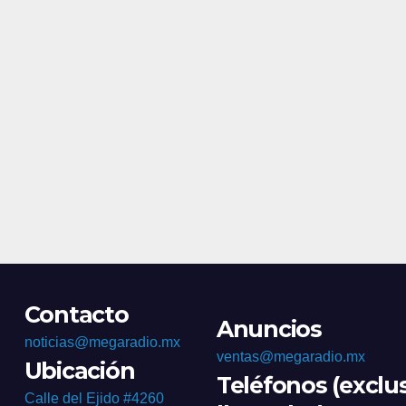
homici
Contacto
Anuncios
noticias@megaradio.mx
ventas@megaradio.mx
Ubicación
Teléfonos (exclu
Calle del Ejido #4260