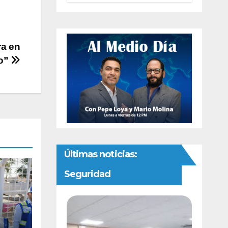
preventivas ante
riesgo de
Gusano
Barrenador
ra en
io”
Últimas noticias:
Seguridad