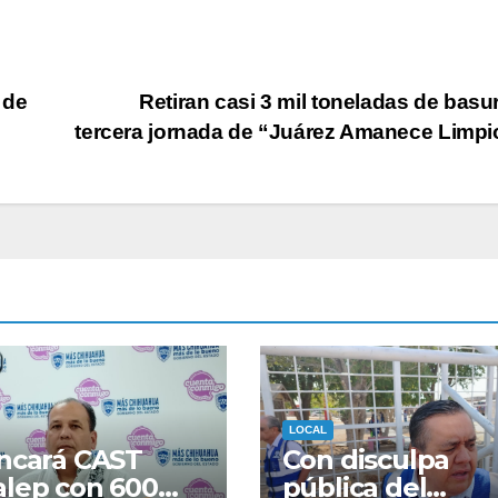
 de
Retiran casi 3 mil toneladas de basu
tercera jornada de “Juárez Amanece Limp
LOCAL
ncará CAST
Con disculpa
lep con 600
pública del