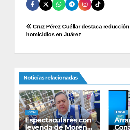
Navegación
Cruz Pérez Cuéllar destaca reducción
homicidios en Juárez
de
entradas
Noticias relacionadas
LOCAL
LOCAL
Espectaculares con
Arra
leyenda de Morena
Cona