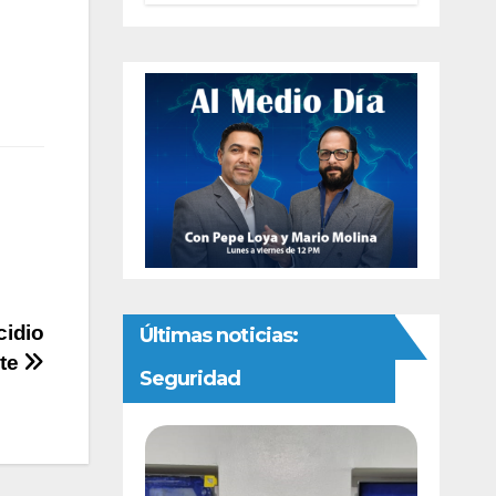
autonomía
constitucional a
la Fiscalía de
Chihuahua
cidio
Últimas noticias:
ote
Seguridad