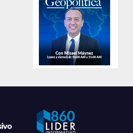
de
aprehen
sivo