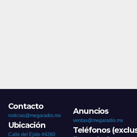
Contacto
Anuncios
noticias@megaradio.mx
ventas@megaradio.mx
Ubicación
Teléfonos (exclu
Calle del Ejido #4260