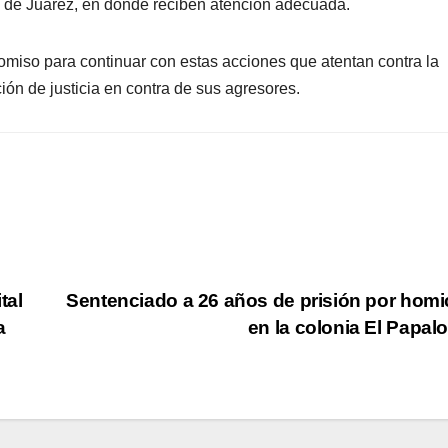
 de Juárez, en donde reciben atención adecuada.
omiso para continuar con estas acciones que atentan contra la
ión de justicia en contra de sus agresores.
tal
Sentenciado a 26 años de prisión por homi
a
en la colonia El Papal