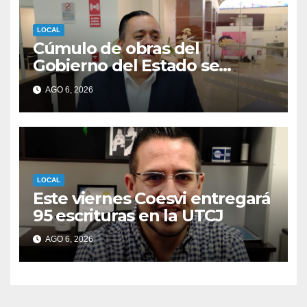
LOCAL
Cúmulo de obras del
Gobierno del Estado se
iniciarán en septiembre.
AGO 6, 2026
LOCAL
Este viernes Coesvi entregará
95 escrituras en la UTCJ
AGO 6, 2026