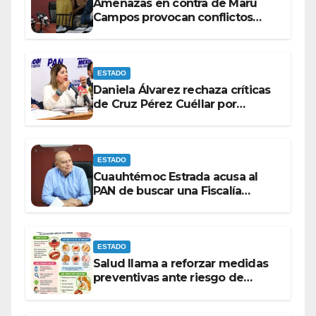
Amenazas en contra de Maru
Campos provocan conflictos
entre las bancadas del PAN y de
MORENA.
ESTADO
Daniela Álvarez rechaza críticas
de Cruz Pérez Cuéllar por
contrato de barredoras
ESTADO
Cuauhtémoc Estrada acusa al
PAN de buscar una Fiscalía
autónoma para “cubrir espaldas”
ESTADO
Salud llama a reforzar medidas
preventivas ante riesgo de
Gusano Barrenador