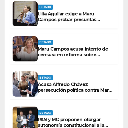
ESTADO
Lilia Aguilar exige a Maru
Campos probar presuntas
amenazas o dejar de
victimizarse
ESTADO
Maru Campos acusa intento de
censura en reforma sobre
derechos de las audiencias
ESTADO
Acusa Alfredo Chávez
persecución política contra Maru
Campos
ESTADO
PAN y MC proponen otorgar
autonomía constitucional a la