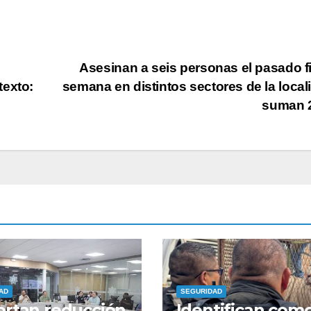
Asesinan a seis personas el pasado f
texto:
semana en distintos sectores de la local
suman 
AD
SEGURIDAD
rtan reducción
Identifican com