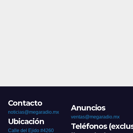
homici
Contacto
Anuncios
noticias@megaradio.mx
ventas@megaradio.mx
Ubicación
Teléfonos (exclu
Calle del Ejido #4260