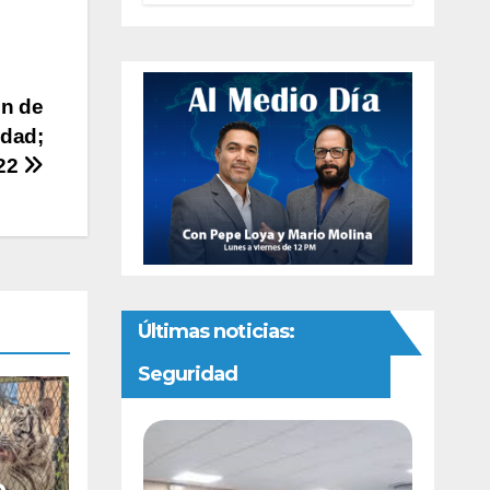
preventivas ante
riesgo de
Gusano
Barrenador
in de
idad;
22
Últimas noticias:
Seguridad
o