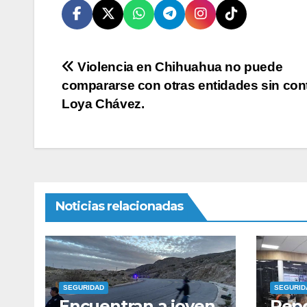
Navegación
Violencia en Chihuahua no puede
compararse con otras entidades sin con
de
Loya Chávez.
entradas
Noticias relacionadas
SEGURIDAD
SEGURID
Encuentran a joven
Repo